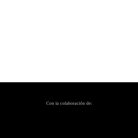
Publicado el 30 septiembre, 2020
Concurso Pop Rock Palma 2020 – Categoría
Urbana
Con la colaboración de: