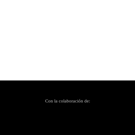
Publicado el 29 abril, 2022
Este sábado 30 de abril Bruno Sotos presenta
su nuevo disco en el Teatre Sa Teulera de
Andratx
Con la colaboración de: