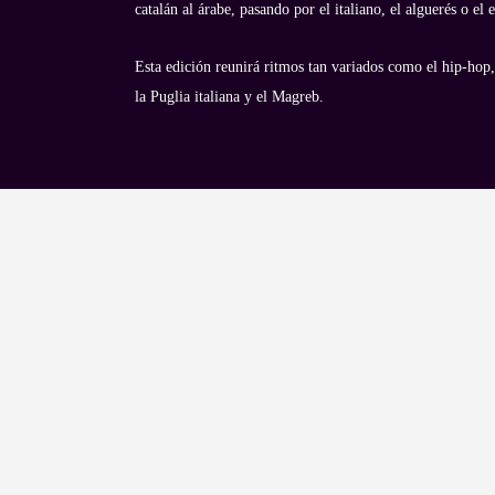
catalán al árabe, pasando por el italiano, el alguerés o el
Esta edición reunirá ritmos tan variados como el hip-hop,
la Puglia italiana y el Magreb.