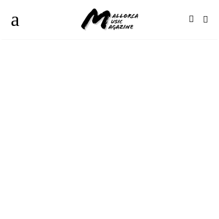
Publicado el 6 octubre, 2020
Reportaje de la
Final del Pop Rock
2020
Fotografías de Luis Sergio Carrera y José Luis Luna
Texto de Kiko Frechoso