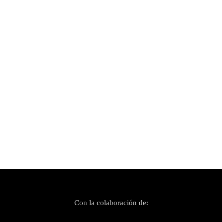
Publicado el 30 septiembre, 2021
Estrenamos en exclusiva «Invisible», el nuevo
videoclip de Yoko Factor
Con la colaboración de: