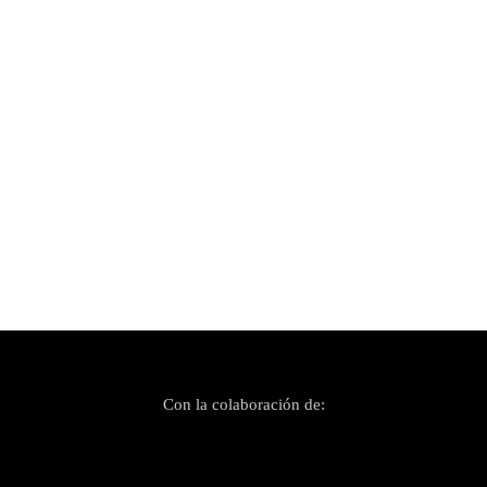
Publicado el 27 mayo, 2022
Llega una nueva edición del Rockin Matxín
Festival
Con la colaboración de: