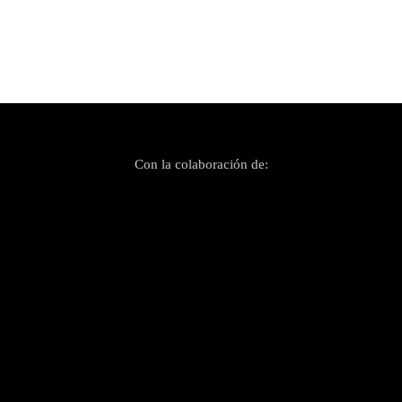
Publicado el 11 septiembre, 2020
Abierta la convocatoria del Festival Jazz Palma
2021
Con la colaboración de: