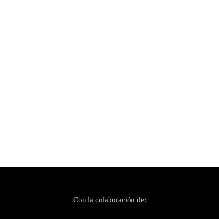
Publicado el 27 diciembre, 2020
Los Planetas se atreven con un single navideño
Con la colaboración de: