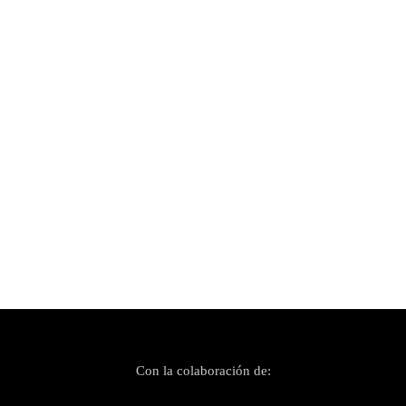
Publicado el 29 julio, 2022
UMBERT ens embadaleix amb la cançó «A la
deriva»
Con la colaboración de: