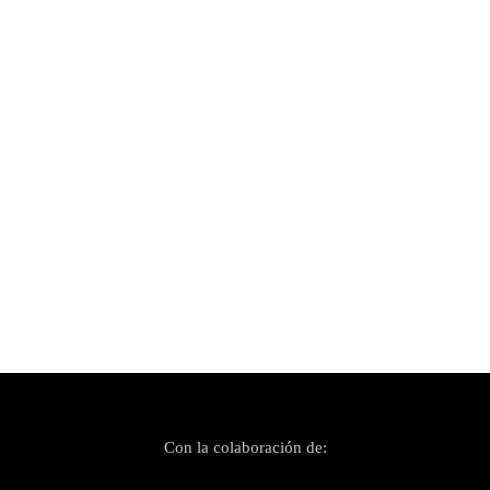
Publicado el 26 enero, 2022
Sant Josep promueve la música en directo
como riqueza cultural de Ibiza
Con la colaboración de: