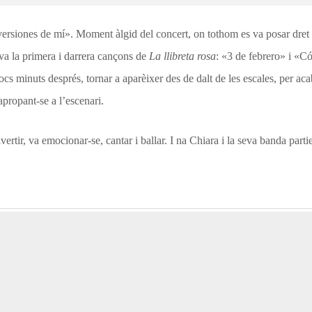
ersiones de mí». Moment àlgid del concert, on tothom es va posar dret i v
ava la primera i darrera cançons de
La llibreta rosa
: «3 de febrero» i «C
ocs minuts després, tornar a aparèixer des de dalt de les escales, per ac
 apropant-se a l’escenari.
vertir, va emocionar-se, cantar i ballar. I na Chiara i la seva banda part