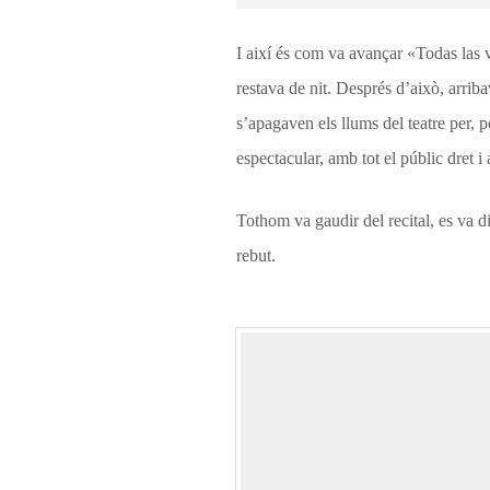
I així és com va avançar «Todas las v
restava de nit. Després d’això, arrib
s’apagaven els llums del teatre per, p
espectacular, amb tot el públic dret i
Tothom va gaudir del recital, es va di
rebut.