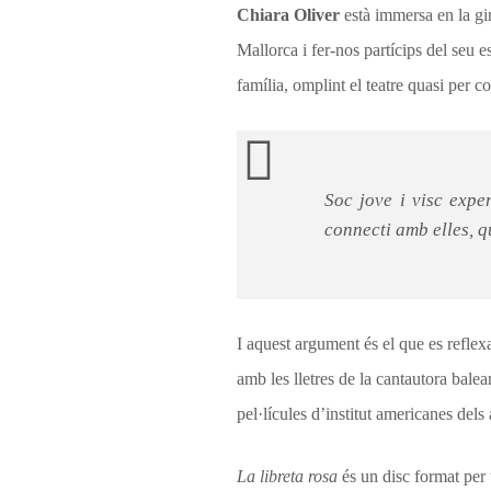
Chiara Oliver
està immersa en la gi
Mallorca i fer-nos partícips del seu 
família, omplint el teatre quasi per c
Soc jove i visc expe
connecti amb elles, q
I aquest argument és el que es reflex
amb les lletres de la cantautora balear
pel·lícules d’institut americanes del
La libreta rosa
és un disc format per 