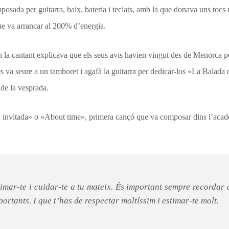
sada per guitarra, baix, bateria i teclats, amb la que donava uns tocs 
ue va arrancar al 200% d’energia.
a cantant explicava que els seus avis havien vingut des de Menorca pe
 es va seure a un tamboret i agafà la guitarra per dedicar-los «La Balada
de la vesprada.
invitada» o «About time», primera cançó que va composar dins l’aca
imar-te i cuidar-te a tu mateix. És important sempre recordar 
portants. I que t’has de respectar moltíssim i estimar-te molt.