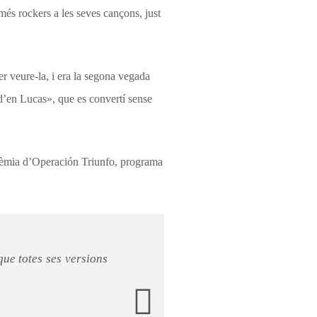
més rockers a les seves cançons, just
r veure-la, i era la segona vegada
 d’en Lucas», que es convertí sense
dèmia d’Operación Triunfo, programa
que totes ses versions