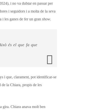
024), i no va dubtar en passar per
ores i seguidors i a molta de la seva
ia i les ganes de fer un gran
show
.
Això és el que fa que
s i que, clarament, pot identificar-se
l de la Chiara, propis de les
 la gira. Chiara anava molt ben