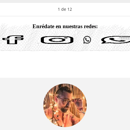
1
de
12
Enrédate en nuestras redes: