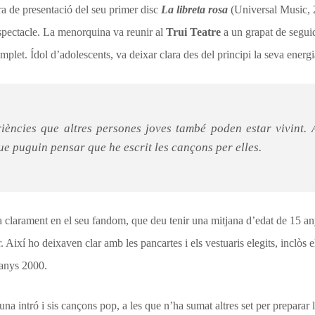
ra de presentació del seu primer disc
La libreta rosa
(Universal Music, 2
espectacle. La menorquina va reunir al
Trui Teatre
a un grapat de seguid
omplet. Ídol d’adolescents, va deixar clara des del principi la seva energ
riències que altres persones joves també poden estar vivint. 
ue puguin pensar que he escrit les cançons per elles.
a clarament en el seu fandom, que deu tenir una mitjana d’edat de 15 any
. Així ho deixaven clar amb les pancartes i els vestuaris elegits, inclòs e
s anys 2000.
una intró i sis cançons pop, a les que n’ha sumat altres set per preparar