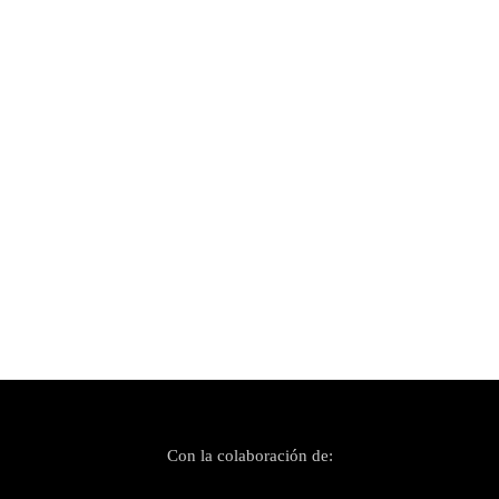
Publicado el 31 julio, 2023
Tramuntana Music Festival reconcentra su
esencia electrónica
Con la colaboración de: