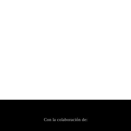
Publicado el 13 mayo, 2019
Mallorca Live Festival 2019 (II)
Con la colaboración de: