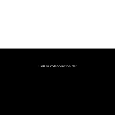
Publicado el 1 mayo, 2021
Amb el nou senzill de Caspary entram dins una
«Gelera» freda i fosca
Con la colaboración de: