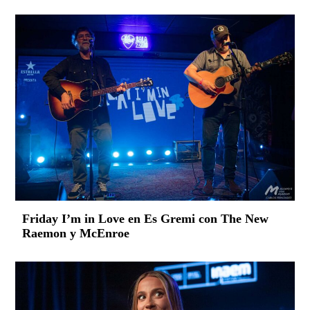
Friday I’m in Love en Es Gremi con The New
Raemon y McEnroe