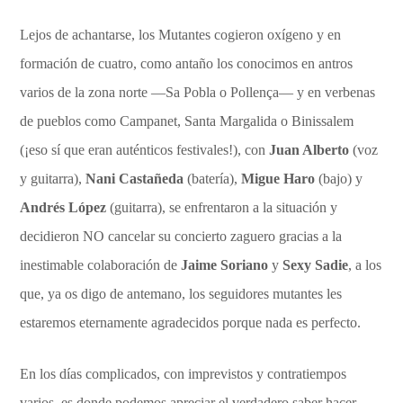
Lejos de achantarse, los Mutantes cogieron oxígeno y en
formación de cuatro, como antaño los conocimos en antros
varios de la zona norte —Sa Pobla o Pollença— y en verbenas
de pueblos como Campanet, Santa Margalida o Binissalem
(¡eso sí que eran auténticos festivales!), con
Juan Alberto
(voz
y guitarra),
Nani Castañeda
(batería),
Migue Haro
(bajo) y
Andrés López
(guitarra), se enfrentaron a la situación y
decidieron NO cancelar su concierto zaguero gracias a la
inestimable colaboración de
Jaime Soriano
y
Sexy Sadie
, a los
que, ya os digo de antemano, los seguidores mutantes les
estaremos eternamente agradecidos porque nada es perfecto.
En los días complicados, con imprevistos y contratiempos
varios, es donde podemos apreciar el verdadero saber hacer,