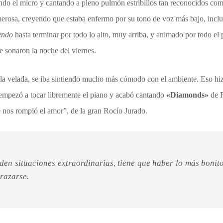
ndo el micro y cantando a pleno pulmón estribillos tan reconocidos co
merosa, creyendo que estaba enfermo por su tono de voz más bajo, inc
endo
hasta terminar por todo lo alto, muy arriba, y animado por todo el p
e sonaron la noche del viernes.
la velada, se iba sintiendo mucho más cómodo con el ambiente. Eso hizo
mpezó a tocar libremente el piano y acabó cantando
«Diamonds»
de R
 nos rompió el amor”, de la gran Rocío Jurado.
 den situaciones extraordinarias, tiene que haber lo más bonit
brazarse.