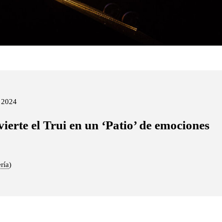
e 2024
ierte el Trui en un ‘Patio’ de emociones
ería
)