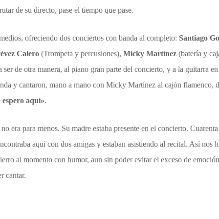
rutar de su directo, pase el tiempo que pase.
 medios, ofreciendo dos conciertos con banda al completo:
Santiago Go
tévez Calero
(Trompeta y percusiones),
Micky Martínez
(batería y ca
a ser de otra manera, al piano gran parte del concierto, y a la guitarra
 banda y cantaron, mano a mano con Micky Martínez al cajón flamenco, 
 espero aquí»
.
 era para menos. Su madre estaba presente en el concierto. Cuarenta 
eencontraba aquí con dos amigas y estaban asistiendo al recital. Así nos
 hierro al momento con humor, aun sin poder evitar el exceso de emoci
r cantar.