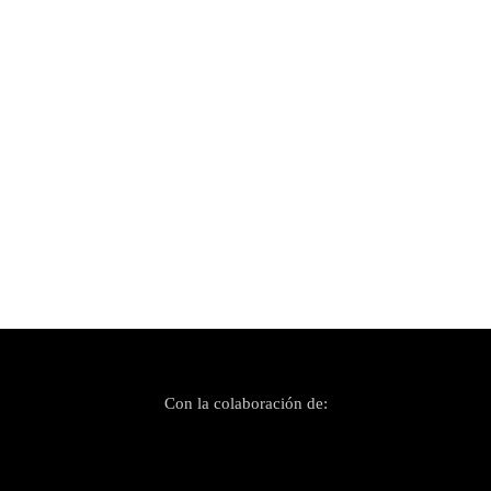
Publicado el 15 junio, 2024
Fades en el Mallorca Live Festival 2024
Con la colaboración de: