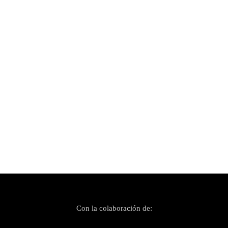
Publicado el 15 mayo, 2018
Mallorca Live Festival 2018 (II)
Con la colaboración de: