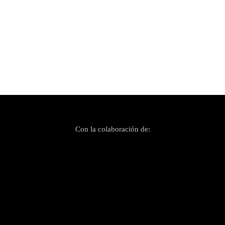
Publicado el 16 marzo, 2022
Vuelven a Palma los conciertos aplazados en
Sant Sebastià 2022
Con la colaboración de: