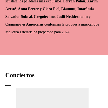
satisfará los paladares más exquisitos.
Ferran Palau
,
Xarim
Aresté
,
Anna Ferrer y Clara Fiol
,
Blaumut
,
Imaràntia
,
Salvador Sobral
,
Gregotechno
,
Judit Neddermann
y
Caamaño & Ameixeras
conforman la propuesta musical que
Mallorca Literaria ha preparado para 2024.
Conciertos