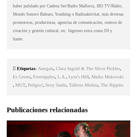
haber pululado por Cadena Ser/Radio Mallorca, IB3 TV/Ràdio,
Mondo Sonoro Balears, Youthing o Radioaktivitat, más diversas
promotoras, productoras, agencias de comunicación, centros de
creación y gestión cultural, etc. Ingresos extra como DJ y
liante.
Etiquetas
:
Anegats
,
Clara Ingold & The Silver Pickles
,
Es Gremi
,
Freenipples
,
L.A.
,
Lyra's Hëll
,
Maika Makovski
,
MUT
,
Peligro!
,
Sexy Sadie
,
Talleres Molina
,
The Ripples
Publicaciones relacionadas