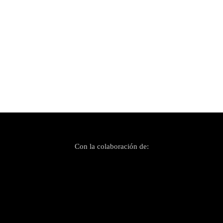
Publicado el 23 octubre, 2020
Maribel Mayans, una joven promesa
mallorquina
Con la colaboración de: