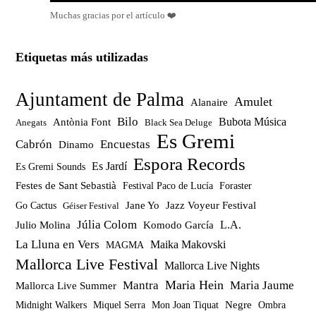
Muchas gracias por el artículo ❤️
Etiquetas más utilizadas
Ajuntament de Palma
Amulet
Alanaire
Bilo
Bubota Música
Antònia Font
Anegats
Black Sea Deluge
Es Gremi
Cabrón
Encuestas
Dinamo
Espora Records
Es Jardí
Es Gremi Sounds
Festes de Sant Sebastià
Festival Paco de Lucía
Foraster
Jazz Voyeur Festival
Jane Yo
Go Cactus
Géiser Festival
Júlia Colom
Julio Molina
Komodo García
L.A.
La Lluna en Vers
Maika Makovski
MAGMA
Mallorca Live Festival
Mallorca Live Nights
Maria Hein
Mantra
Maria Jaume
Mallorca Live Summer
Miquel Serra
Mon Joan Tiquat
Negre
Ombra
Midnight Walkers