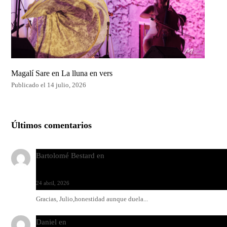
Magalí Sare en La lluna en vers
Publicado el 14 julio, 2026
Últimos comentarios
Bartolomé Bestard
en
Los Increíbles Autómatas, entre la her
y la belleza
24 abril, 2026
Gracias, Julio,honestidad aunque duela...
Daniel
en
Rock y reguetón: agua y aceite