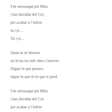
I he arrossegat pel Món,
i has davallat del Cel,
per acabar a l’infern
tu i jo…
Tu i jo…
Quan tu m’abraces
no hi ha res més dins s’univers.
Digue’m que penses,
digue’m que és lo que te perd.
I he arrossegat pel Món,
i has davallat del Cel,
per acabar a l’infern