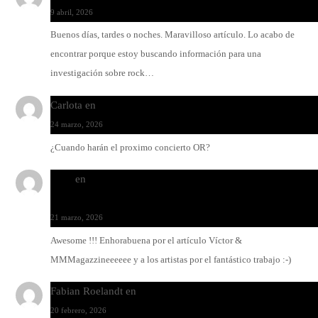
9 abril, 2026
Buenos días, tardes o noches. Maravilloso artículo. Lo acabo de
encontrar porque estoy buscando información para una
investigación sobre rock…
Carlota
en
O-ERRA pone a bailar al Teatre de Lloseta
24 marzo, 2026
¿Cuando harán el proximo concierto OR?
Santi
en
Modo Ritmo de Melohman y Paco Colombàs: pand
y ximbomba
21 marzo, 2026
Awesome !!! Enhorabuena por el artículo Víctor &
MMMagazzineeeeee y a los artistas por el fantástico trabajo :-)
Fabian Roelandt
en
Amar el vinilo, amar a Fabian Roelandt
20 febrero, 2026