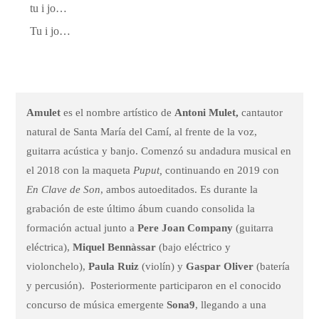
tu i jo…
Tu i jo…
Amulet
es el nombre artístico de
Antoni Mulet,
cantautor
natural de Santa María del Camí, al frente de la voz,
guitarra acústica y banjo. Comenzó su andadura musical en
el 2018 con la maqueta
Puput,
continuando en 2019 con
En Clave de Son
, ambos autoeditados. Es durante la
grabación de este último ábum cuando consolida la
formación actual junto a
Pere Joan Company
(guitarra
eléctrica),
Miquel Bennàssar
(bajo eléctrico y
violonchelo),
Paula Ruiz
(violín) y
Gaspar Oliver
(batería
y percusión). Posteriormente
participaron en el conocido
concurso de música emergente
Sona9
, llegando a una