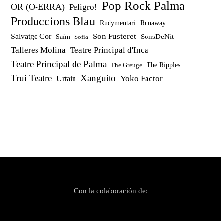
Pop Rock Palma
OR (O-ERRA)
Peligro!
Produccions Blau
Rudymentari
Runaway
Son Fusteret
Salvatge Cor
SonsDeNit
Saïm
Sofia
Talleres Molina
Teatre Principal d'Inca
Teatre Principal de Palma
The Ripples
The Greuge
Trui Teatre
Xanguito
Yoko Factor
Urtain
Con la colaboración de: