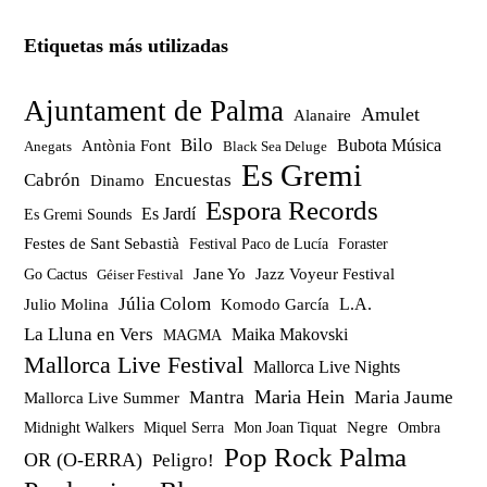
Etiquetas más utilizadas
Ajuntament de Palma
Amulet
Alanaire
Bilo
Bubota Música
Antònia Font
Anegats
Black Sea Deluge
Es Gremi
Cabrón
Encuestas
Dinamo
Espora Records
Es Jardí
Es Gremi Sounds
Festes de Sant Sebastià
Festival Paco de Lucía
Foraster
Jazz Voyeur Festival
Jane Yo
Go Cactus
Géiser Festival
Júlia Colom
Julio Molina
Komodo García
L.A.
La Lluna en Vers
Maika Makovski
MAGMA
Mallorca Live Festival
Mallorca Live Nights
Maria Hein
Mantra
Maria Jaume
Mallorca Live Summer
Miquel Serra
Mon Joan Tiquat
Negre
Ombra
Midnight Walkers
Pop Rock Palma
OR (O-ERRA)
Peligro!