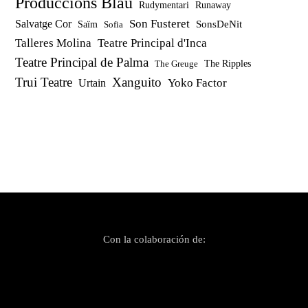
Produccions Blau
Rudymentari
Runaway
Son Fusteret
Salvatge Cor
SonsDeNit
Saïm
Sofia
Talleres Molina
Teatre Principal d'Inca
Teatre Principal de Palma
The Ripples
The Greuge
Trui Teatre
Xanguito
Yoko Factor
Urtain
Con la colaboración de: