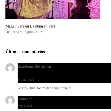
Magalí Sare en La lluna en vers
Publicado el 14 julio, 2026
Últimos comentarios
Bartolomé Bestard
en
Los Increíbles Autómatas, entre la her
y la belleza
24 abril, 2026
Gracias, Julio,honestidad aunque duela...
Daniel
en
Rock y reguetón: agua y aceite
9 abril, 2026