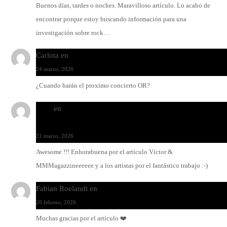
Buenos días, tardes o noches. Maravilloso artículo. Lo acabo de
encontrar porque estoy buscando información para una
investigación sobre rock…
Carlota
en
O-ERRA pone a bailar al Teatre de Lloseta
24 marzo, 2026
¿Cuando harán el proximo concierto OR?
Santi
en
Modo Ritmo de Melohman y Paco Colombàs: pand
y ximbomba
21 marzo, 2026
Awesome !!! Enhorabuena por el artículo Víctor &
MMMagazzineeeeee y a los artistas por el fantástico trabajo :-)
Fabian Roelandt
en
Amar el vinilo, amar a Fabian Roelandt
20 febrero, 2026
Muchas gracias por el artículo ❤️