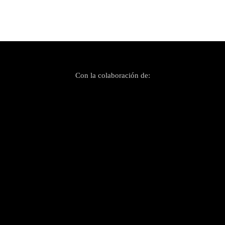
Publicado el 1 julio, 2021
¡Larga vida al Rockin Matxín Festival!
Con la colaboración de: