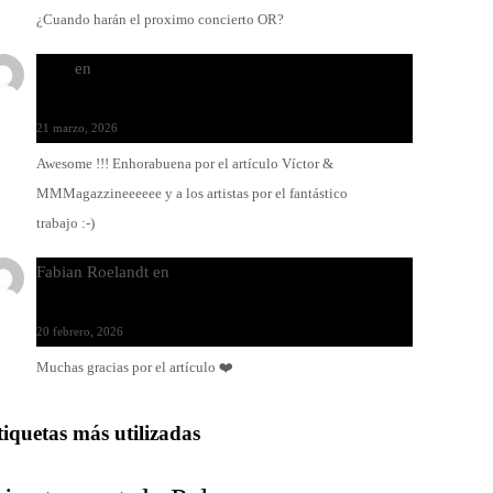
¿Cuando harán el proximo concierto OR?
Santi
en
Modo Ritmo de Melohman y Paco Colombàs:
pandeiro y ximbomba
21 marzo, 2026
Awesome !!! Enhorabuena por el artículo Víctor &
MMMagazzineeeeee y a los artistas por el fantástico
trabajo :-)
Fabian Roelandt
en
Amar el vinilo, amar a Fabian
Roelandt
20 febrero, 2026
Muchas gracias por el artículo ❤️
tiquetas más utilizadas