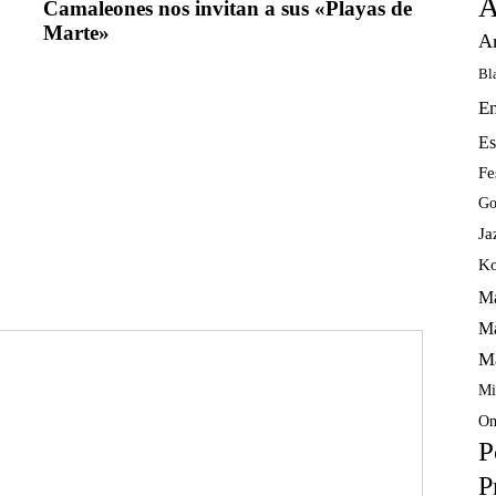
A
Camaleones nos invitan a sus «Playas de
Marte»
A
Bl
E
Es
Fe
Go
Ja
Ko
Ma
Ma
M
Mi
Om
P
P