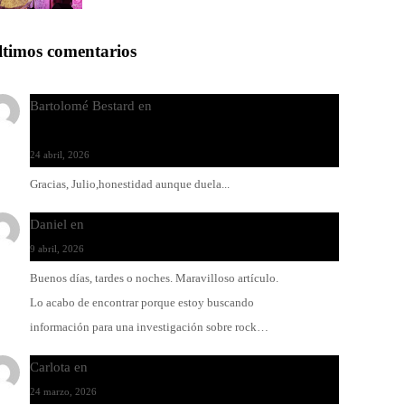
ltimos comentarios
Bartolomé Bestard
en
Los Increíbles Autómatas, entre
la herida y la belleza
24 abril, 2026
Gracias, Julio,honestidad aunque duela...
Daniel
en
Rock y reguetón: agua y aceite
9 abril, 2026
Buenos días, tardes o noches. Maravilloso artículo.
Lo acabo de encontrar porque estoy buscando
información para una investigación sobre rock…
Carlota
en
O-ERRA pone a bailar al Teatre de Lloseta
24 marzo, 2026