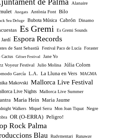
juntament de Palma
Alanaire
mulet
Bilo
Antònia Font
Anegats
Cabrón
Bubota Música
Dinamo
ack Sea Deluge
Es Gremi
ncuestas
Es Gremi Sounds
Espora Records
 Jardí
stes de Sant Sebastià
Festival Paco de Lucía
Foraster
Jane Yo
 Cactus
Géiser Festival
Júlia Colom
zz Voyeur Festival
Julio Molina
La Lluna en Vers
modo García
L.A.
MAGMA
Mallorca Live Festival
ika Makovski
llorca Live Nights
Mallorca Live Summer
Maria Hein
antra
Maria Jaume
Miquel Serra
Mon Joan Tiquat
Negre
dnight Walkers
OR (O-ERRA)
Peligro!
bra
op Rock Palma
roduccions Blau
Rudymentari
Runaway