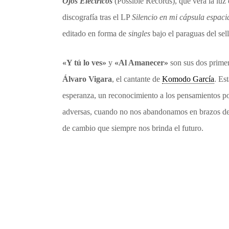
Ojos Eléctricos
(Possible Records), que verá la luz 
discografía tras el LP
Silencio en mi cápsula espaci
editado en forma de
singles
bajo el paraguas del sel
«Y tú lo ves»
y
«Al Amanecer»
son sus dos primer
Álvaro Vigara
, el cantante de
Komodo García
. Es
esperanza, un reconocimiento a los pensamientos p
adversas, cuando no nos abandonamos en brazos de 
de cambio que siempre nos brinda el futuro.