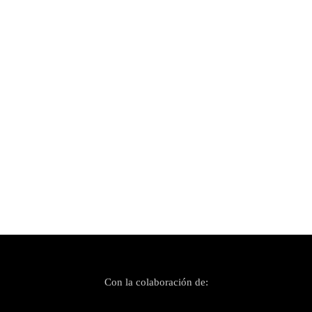
Publicado el 7 diciembre, 2020
Es Gremi celebra su 17 aniversario con una
semana repleta de conciertos
Con la colaboración de: