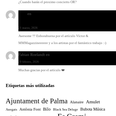
¿Cuando harán el proximo concierto OR?
Santi
en
Modo Ritmo de Melohman y Paco Colombàs: pand
y ximbomba
21 marzo, 2026
Awesome !!! Enhorabuena por el artículo Víctor &
MMMagazzineeeeee y a los artistas por el fantástico trabajo :-)
Fabian Roelandt
en
Amar el vinilo, amar a Fabian Roelandt
20 febrero, 2026
Muchas gracias por el artículo ❤️
Etiquetas más utilizadas
Ajuntament de Palma
Amulet
Alanaire
Bilo
Bubota Música
Antònia Font
Anegats
Black Sea Deluge