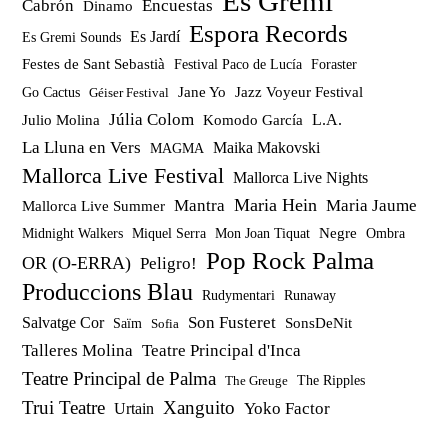
Es Gremi
Cabrón
Encuestas
Dinamo
Espora Records
Es Jardí
Es Gremi Sounds
Festes de Sant Sebastià
Festival Paco de Lucía
Foraster
Jazz Voyeur Festival
Jane Yo
Go Cactus
Géiser Festival
Júlia Colom
Julio Molina
Komodo García
L.A.
La Lluna en Vers
Maika Makovski
MAGMA
Mallorca Live Festival
Mallorca Live Nights
Maria Hein
Mantra
Maria Jaume
Mallorca Live Summer
Miquel Serra
Mon Joan Tiquat
Negre
Ombra
Midnight Walkers
Pop Rock Palma
OR (O-ERRA)
Peligro!
Produccions Blau
Rudymentari
Runaway
Son Fusteret
Salvatge Cor
SonsDeNit
Saïm
Sofia
Talleres Molina
Teatre Principal d'Inca
Teatre Principal de Palma
The Ripples
The Greuge
Trui Teatre
Xanguito
Yoko Factor
Urtain