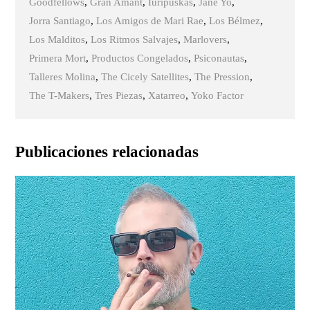
Goodfellows
,
Gran Amant
,
Iuripuskas
,
Jane Yo
,
Jorra Santiago
,
Los Amigos de Mari Rae
,
Los Bélmez
,
Los Malditos
,
Los Ritmos Salvajes
,
Marlovers
,
Primera Mort
,
Productos Congelados
,
Psiconautas
,
Talleres Molina
,
The Cicely Satellites
,
The Pression
,
The T-Makers
,
Tres Piezas
,
Xatarreo
,
Yoko Factor
Publicaciones relacionadas