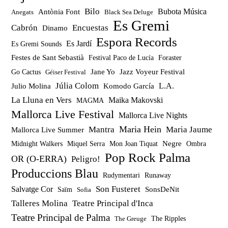
Bilo
Bubota Música
Antònia Font
Anegats
Black Sea Deluge
Es Gremi
Cabrón
Encuestas
Dinamo
Espora Records
Es Jardí
Es Gremi Sounds
Festes de Sant Sebastià
Festival Paco de Lucía
Foraster
Jazz Voyeur Festival
Jane Yo
Go Cactus
Géiser Festival
Júlia Colom
Julio Molina
Komodo García
L.A.
La Lluna en Vers
Maika Makovski
MAGMA
Mallorca Live Festival
Mallorca Live Nights
Maria Hein
Mantra
Maria Jaume
Mallorca Live Summer
Miquel Serra
Mon Joan Tiquat
Negre
Ombra
Midnight Walkers
Pop Rock Palma
OR (O-ERRA)
Peligro!
Produccions Blau
Rudymentari
Runaway
Son Fusteret
Salvatge Cor
SonsDeNit
Saïm
Sofia
Talleres Molina
Teatre Principal d'Inca
Teatre Principal de Palma
The Ripples
The Greuge