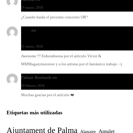
24 marzo, 2026
¿Cuando harán el proximo concierto OR?
Santi
en
Modo Ritmo de Melohman y Paco Colombàs: pand
y ximbomba
21 marzo, 2026
Awesome !!! Enhorabuena por el artículo Víctor &
MMMagazzineeeeee y a los artistas por el fantástico trabajo :-)
Fabian Roelandt
en
Amar el vinilo, amar a Fabian Roelandt
20 febrero, 2026
Muchas gracias por el artículo ❤️
Etiquetas más utilizadas
Ajuntament de Palma
Amulet
Alanaire