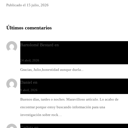
Publicado el 15 julio, 2026
Últimos comentarios
Bartolomé Bestard
en
Los Increíbles Autómatas, entre la her
y la belleza
24 abril, 2026
Gracias, Julio,honestidad aunque duela...
Daniel
en
Rock y reguetón: agua y aceite
9 abril, 2026
Buenos días, tardes o noches. Maravilloso artículo. Lo acabo de
encontrar porque estoy buscando información para una
investigación sobre rock…
Carlota
en
O-ERRA pone a bailar al Teatre de Lloseta