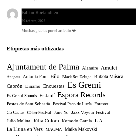
Fabian Roelandt
en
Amar el vinilo, amar a Fabian Roelandt
20 febrero, 2026
Muchas gracias por el artículo ❤️
Etiquetas más utilizadas
Ajuntament de Palma
Amulet
Alanaire
Bilo
Bubota Música
Antònia Font
Anegats
Black Sea Deluge
Es Gremi
Cabrón
Encuestas
Dinamo
Espora Records
Es Jardí
Es Gremi Sounds
Festes de Sant Sebastià
Festival Paco de Lucía
Foraster
Jazz Voyeur Festival
Jane Yo
Go Cactus
Géiser Festival
Júlia Colom
Julio Molina
Komodo García
L.A.
La Lluna en Vers
Maika Makovski
MAGMA