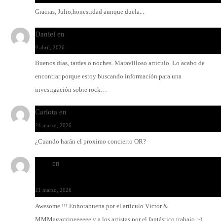
Gracias, Julio,honestidad aunque duela...
Daniel
en
Rock y reguetón: agua y aceite
9 abril, 2026
Buenos días, tardes o noches. Maravilloso artículo. Lo acabo de
encontrar porque estoy buscando información para una
investigación sobre rock…
Carlota
en
O-ERRA pone a bailar al Teatre de Lloseta
24 marzo, 2026
¿Cuando harán el proximo concierto OR?
Santi
en
Modo Ritmo de Melohman y Paco Colombàs: pand
y ximbomba
21 marzo, 2026
Awesome !!! Enhorabuena por el artículo Víctor &
MMMagazzineeeeee y a los artistas por el fantástico trabajo :-)