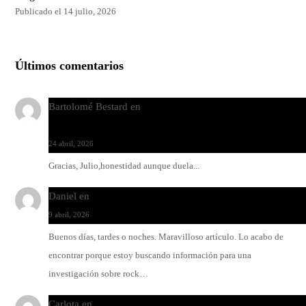
Publicado el 14 julio, 2026
Últimos comentarios
Bartolomé Bestard
en
Los Increíbles Autómatas, entre la her
y la belleza
24 abril, 2026
Gracias, Julio,honestidad aunque duela...
Daniel
en
Rock y reguetón: agua y aceite
9 abril, 2026
Buenos días, tardes o noches. Maravilloso artículo. Lo acabo de
encontrar porque estoy buscando información para una
investigación sobre rock…
Carlota
en
O-ERRA pone a bailar al Teatre de Lloseta