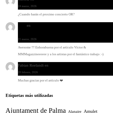
24 marzo, 2026
¿Cuando harán el proximo concierto OR?
Santi
en
Modo Ritmo de Melohman y Paco Colombàs: pand
y ximbomba
21 marzo, 2026
Awesome !!! Enhorabuena por el artículo Víctor &
MMMagazzineeeeee y a los artistas por el fantástico trabajo :-)
Fabian Roelandt
en
Amar el vinilo, amar a Fabian Roelandt
20 febrero, 2026
Muchas gracias por el artículo ❤️
Etiquetas más utilizadas
Ajuntament de Palma
Amulet
Alanaire