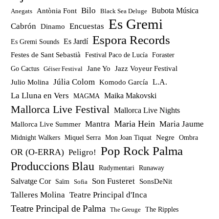
Bilo
Bubota Música
Antònia Font
Anegats
Black Sea Deluge
Es Gremi
Cabrón
Encuestas
Dinamo
Espora Records
Es Jardí
Es Gremi Sounds
Festes de Sant Sebastià
Festival Paco de Lucía
Foraster
Jazz Voyeur Festival
Jane Yo
Go Cactus
Géiser Festival
Júlia Colom
Julio Molina
Komodo García
L.A.
La Lluna en Vers
Maika Makovski
MAGMA
Mallorca Live Festival
Mallorca Live Nights
Maria Hein
Mantra
Maria Jaume
Mallorca Live Summer
Miquel Serra
Mon Joan Tiquat
Negre
Ombra
Midnight Walkers
Pop Rock Palma
OR (O-ERRA)
Peligro!
Produccions Blau
Rudymentari
Runaway
Son Fusteret
Salvatge Cor
SonsDeNit
Saïm
Sofia
Talleres Molina
Teatre Principal d'Inca
Teatre Principal de Palma
The Ripples
The Greuge