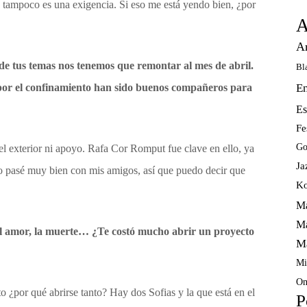
o tampoco es una exigencia. Si eso me está yendo bien, ¿por
A
A
de tus temas nos tenemos que remontar al mes de abril.
Bl
s por el confinamiento han sido buenos compañeros para
E
Es
Fe
Go
el exterior ni apoyo. Rafa Cor Romput fue clave en ello, ya
Ja
 pasé muy bien con mis amigos, así que puedo decir que
Ko
Ma
Ma
el amor, la muerte… ¿Te costó mucho abrir un proyecto
M
Mi
Om
 ¿por qué abrirse tanto? Hay dos Sofias y la que está en el
P