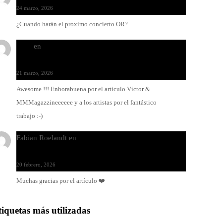
24 marzo, 2026
¿Cuando harán el proximo concierto OR?
Santi
en
Modo Ritmo de Melohman y Paco Colombàs:
pandeiro y ximbomba
21 marzo, 2026
Awesome !!! Enhorabuena por el artículo Víctor &
MMMagazzineeeeee y a los artistas por el fantástico
trabajo :-)
Fabian Roelandt
en
Amar el vinilo, amar a Fabian
Roelandt
20 febrero, 2026
Muchas gracias por el artículo ❤️
tiquetas más utilizadas