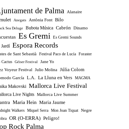
juntament de Palma
Alanaire
mulet
Bilo
Antònia Font
Anegats
Cabrón
Bubota Música
Dinamo
ack Sea Deluge
Es Gremi
ncuestas
Es Gremi Sounds
Espora Records
 Jardí
stes de Sant Sebastià
Festival Paco de Lucía
Foraster
Jane Yo
 Cactus
Géiser Festival
Júlia Colom
zz Voyeur Festival
Julio Molina
La Lluna en Vers
modo García
L.A.
MAGMA
Mallorca Live Festival
ika Makovski
llorca Live Nights
Mallorca Live Summer
Maria Hein
antra
Maria Jaume
Miquel Serra
Mon Joan Tiquat
Negre
dnight Walkers
OR (O-ERRA)
Peligro!
bra
op Rock Palma