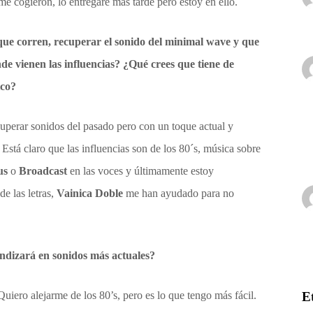
e cogieron, lo entregaré más tarde pero estoy en ello.
que corren, recuperar el sonido del minimal wave y que
nde vienen las influencias? ¿Qué crees que tiene de
ico?
uperar sonidos del pasado pero con un toque actual y
 Está claro que las influencias son de los 80´s, música sobre
us
o
Broadcast
en las voces y últimamente estoy
e las letras,
Vainica Doble
me han ayudado para no
undizará en sonidos más actuales?
uiero alejarme de los 80’s, pero es lo que tengo más fácil.
E