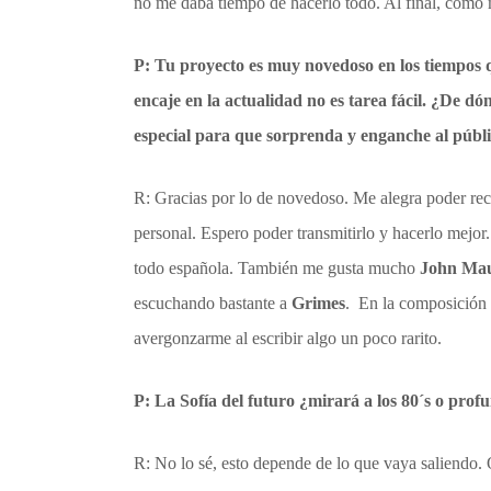
no me daba tiempo de hacerlo todo. Al final, como m
P: Tu proyecto es muy novedoso en los tiempos 
encaje en la actualidad no es tarea fácil. ¿De dó
especial para que sorprenda y enganche al públ
R: Gracias por lo de novedoso. Me alegra poder rec
personal. Espero poder transmitirlo y hacerlo mejor.
todo española. También me gusta mucho
John Ma
escuchando bastante a
Grimes
. En la composición d
avergonzarme al escribir algo un poco rarito.
P: La Sofía del futuro ¿mirará a los 80´s o prof
R: No lo sé, esto depende de lo que vaya saliendo. Q