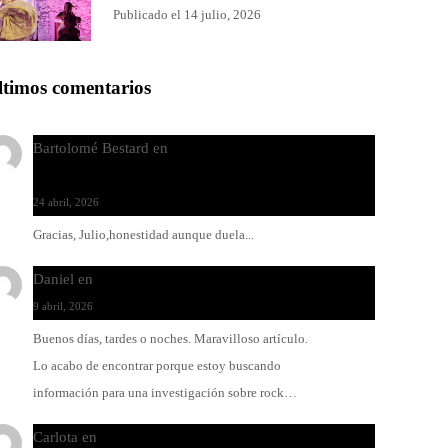
Publicado el 14 julio, 2026
ltimos comentarios
Bartolomé Bestard
en
Los Increíbles Autómatas, entre
la herida y la belleza
24 abril, 2026
Gracias, Julio,honestidad aunque duela...
Daniel
en
Rock y reguetón: agua y aceite
9 abril, 2026
Buenos días, tardes o noches. Maravilloso artículo.
Lo acabo de encontrar porque estoy buscando
información para una investigación sobre rock…
Carlota
en
O-ERRA pone a bailar al Teatre de Lloseta