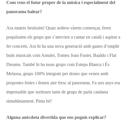
Com veus el futur proper de la música i especialment del
panorama balear?
Ara mateix beníssim! Quan noltros vàrem començar, érem
poquíssims els grups que s’atrevien a cantar en català i aspirar a
fer concerts. Ara hi ha una nova generació amb ganes d’omplir
buits musicals com Amulet, Tomeu Joan Fuster, Baaldo i Flat
Dreams. També hi ha nous grups com Estepa Blanca i És
Melassa, grups 100% integrats per dones que venen amb
propostes fortes i donen aire fresc al panorama. Fa uns anys era
impensable que sortissen tants de grups de parla catalana
simultàniament. Pinta bé!
Alguna anècdota divertida que ens puguis explicar?