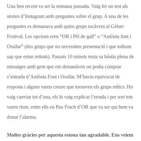
Una ben recent va ser la setmana passada. Vaig fer un test als
stories d’Instagram amb preguntes sobre el grup. A una de les
preguntes es demanava amb quins grups tocàvem al Géiser
Festival. Les opcions eren “OR i Pèl de gall” o “Antònia font i
Ossifar” (dos grups que no necessiten presentació i que tothom
sap que estan retirats). Passats 10 minuts tenia sa bústia plena de
missatges amb gent que em demanàven on podia comprar
s’entrada d’Antònia Font i Ossifar. M’havia equivocat de
resposta i alguns varen creure que tornaven els grups mítics. Ho
vaig canviar tot d’una, els hi vaig explicar l’errada i per sort tots
varen riure, entre ells en Pau Frach d’OR que va ser qui hem va
donar l’alarma.
Moltes gràcies per aquesta estona tan agradable. Ens veiem