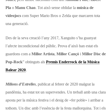
Pla
o
Manu Chao
. Tot això sense oblidar la
música de
videojocs
com Super Mario Bros o Zelda que marcaren tota
una generació.
Des de la seva creació l’any 2017, Xanguito s’ha guanyat
l’afecte incondicional del públic. Prova d’això han estat els
guardons com a
Millor Artista
,
Millor Cançó
i
Millor Disc de
Pop-Rock
” obtinguts als
Premis Enderrock de la Música
Balear 2020
.
Milions d’Estrelles
, publicat al febrer de 2020 malgrat la
pandèmia, ha estat tot un supervendes. Un treball amb una clara
aposta per la música festiva i el desig de «fer poble» i arribar a
tothom. Un disc amb l’essència de la festa mallorquina. Tot i els