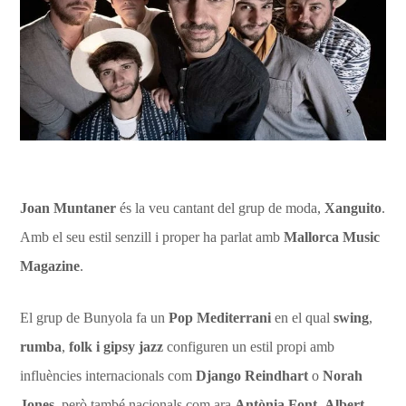
Joan Muntaner
és la veu cantant del grup de moda,
Xanguito
.
Amb el seu estil senzill i proper ha parlat amb
Mallorca Music
Magazine
.
El grup de Bunyola fa un
Pop Mediterrani
en el qual
swing
,
rumba
,
folk i gipsy jazz
configuren un estil propi amb
influències internacionals com
Django Reindhart
o
Norah
Jones
, però també nacionals com ara
Antònia Font
,
Albert