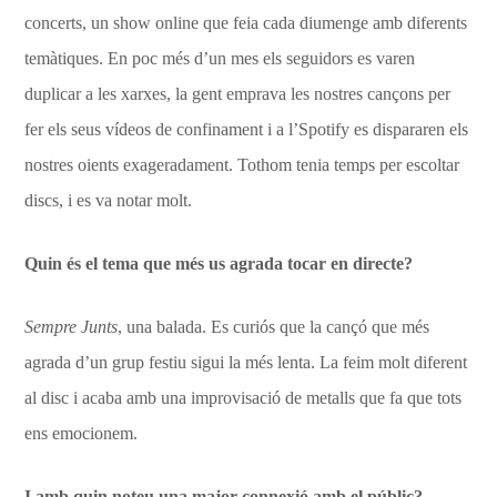
concerts, un show online que feia cada diumenge amb diferents
temàtiques. En poc més d’un mes els seguidors es varen
duplicar a les xarxes, la gent emprava les nostres cançons per
fer els seus vídeos de confinament i a l’Spotify es dispararen els
nostres oients exageradament. Tothom tenia temps per escoltar
discs, i es va notar molt.
Quin és el tema que més us agrada tocar en directe?
Sempre Junts
, una balada. Es curiós que la cançó que més
agrada d’un grup festiu sigui la més lenta. La feim molt diferent
al disc i acaba amb una improvisació de metalls que fa que tots
ens emocionem.
I amb quin noteu una major connexió amb el públic?