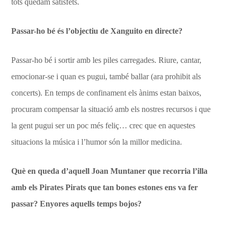
tots quedam satisfets.
Passar-ho bé és l’objectiu de Xanguito en directe?
Passar-ho bé i sortir amb les piles carregades. Riure, cantar,
emocionar-se i quan es pugui, també ballar (ara prohibit als
concerts). En temps de confinament els ànims estan baixos,
procuram compensar la situació amb els nostres recursos i que
la gent pugui ser un poc més feliç… crec que en aquestes
situacions la música i l’humor són la millor medicina.
Què en queda d’aquell Joan Muntaner que recorria l’illa
amb els Pirates Pirats que tan bones estones ens va fer
passar? Enyores aquells temps bojos?