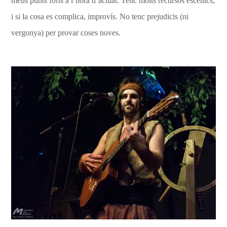
meus punts forts a l’hora d’actuar. Tenc molts recursos escènics,
i si la cosa es complica, improvís. No tenc prejudicis (ni
vergonya) per provar coses noves.