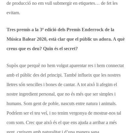
de producció no em vull submergir en etiquetes… de fet les
evitam.
Tres premis a la 3ª edició dels Premis Enderrock de la
Música Balear 2020, està clar que el públic us adora. A què
creus que es deu? Quin és el secret?
Supòs que perquè no hem volgut aparentar res i hem connectat
amb el públic des del principi. També influeix que les nostres
lletres són sencilles i bones de cantar. A tot això li afegim el
nostre ingredient personal, que no és més que ser simples i
humans. Som gent de poble, nascuts entre natura i animals.
Podríem ser el teu veí, i no tenim vergonya de mostrar-nos tal
com som. Crec que això és el que ens ajuda a arribar a més
gent, creixem amb naturalitat i d’una manera sana.