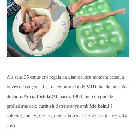
Als seus 35 estius ens regala un diari del seu moment actual a
través de cançons. I sí, tenen nu-metal de
MID
, banda iniciàtica
de
Joan Adrià
Pistola
(Manacor, 1990) amb un poc de
grollerisme
cool
curtit els darrers anys amb
Mo beim!
I
sobretot, moltes, moltes, moltes hores de fer voltes al tarro sol a
casa.