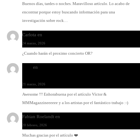
Buenos días, tardes o noches. Maravilloso artículo. Lo acabo de
encontrar porque estoy buscando información para una
investigación sobre rock…
Carlota
en
O-ERRA pone a bailar al Teatre de Lloseta
24 marzo, 2026
¿Cuando harán el proximo concierto OR?
Santi
en
Modo Ritmo de Melohman y Paco Colombàs: pand
y ximbomba
21 marzo, 2026
Awesome !!! Enhorabuena por el artículo Víctor &
MMMagazzineeeeee y a los artistas por el fantástico trabajo :-)
Fabian Roelandt
en
Amar el vinilo, amar a Fabian Roelandt
20 febrero, 2026
Muchas gracias por el artículo ❤️