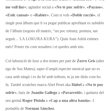
me vull liar»
; agitador social a
«No te puc sofrir»
,
«Payaso»
,
«Estic cansat»
o
«Rabier»
. Com si vols
«Doble racció»
, el
single post àlbum que li va pegar publicar aprofitant es
subidón
de l’àlbum (segons ell mateix, “un poc estrany, pentura, tan
seguit… LA LOKURA KURA”). Quin Joan Adrià estimes
més? Potser ets com nosaltres i et quedes amb tots.
Col·laboració de luxe a dos temes per part de
Zorro Gris
(alter
ego de Sus Mateu), raper d’ampli espectre musical que no es
casa amb ningú i es du bé amb tothom, tu ja me diràs com ho
fa. També scratches marca Abel Peset aka
Habel
a
«No te puc
sofrir»
, baix de
Juanito Gallego
a
«Pavarrotti»
, i guitarra del
seu germà
Roger Pistola
a
«Cap a una altra banda»
. I
portadón de
Norman Sánchez
.