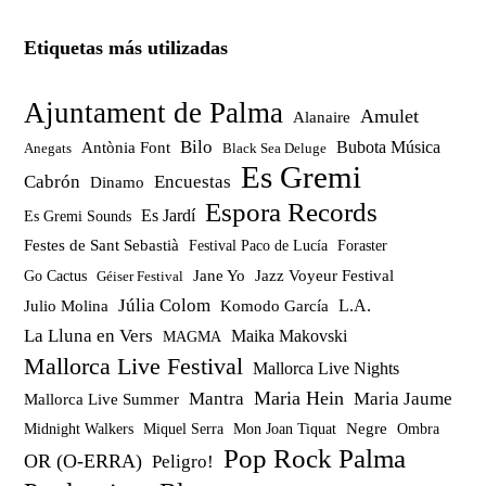
Etiquetas más utilizadas
Ajuntament de Palma
Amulet
Alanaire
Bilo
Bubota Música
Antònia Font
Anegats
Black Sea Deluge
Es Gremi
Cabrón
Encuestas
Dinamo
Espora Records
Es Jardí
Es Gremi Sounds
Festes de Sant Sebastià
Festival Paco de Lucía
Foraster
Jazz Voyeur Festival
Jane Yo
Go Cactus
Géiser Festival
Júlia Colom
Julio Molina
Komodo García
L.A.
La Lluna en Vers
Maika Makovski
MAGMA
Mallorca Live Festival
Mallorca Live Nights
Maria Hein
Mantra
Maria Jaume
Mallorca Live Summer
Miquel Serra
Mon Joan Tiquat
Negre
Ombra
Midnight Walkers
Pop Rock Palma
OR (O-ERRA)
Peligro!