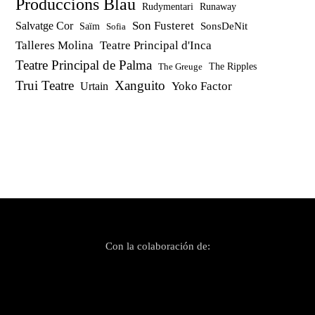
Produccions Blau
Rudymentari
Runaway
Son Fusteret
Salvatge Cor
SonsDeNit
Saïm
Sofia
Talleres Molina
Teatre Principal d'Inca
Teatre Principal de Palma
The Ripples
The Greuge
Trui Teatre
Xanguito
Yoko Factor
Urtain
Con la colaboración de: