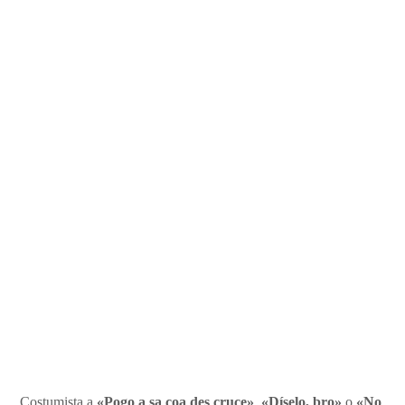
Costumista a
«Pogo a sa coa des cruce»
,
«Díselo, bro»
o
«No