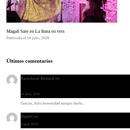
Magalí Sare en La lluna en vers
Publicado el 14 julio, 2026
Últimos comentarios
Bartolomé Bestard
en
Los Increíbles Autómatas, entre la her
y la belleza
24 abril, 2026
Gracias, Julio,honestidad aunque duela...
Daniel
en
Rock y reguetón: agua y aceite
9 abril, 2026