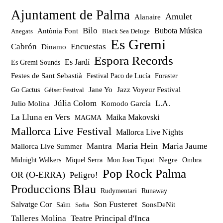
Ajuntament de Palma
Amulet
Alanaire
Bilo
Bubota Música
Antònia Font
Anegats
Black Sea Deluge
Es Gremi
Cabrón
Encuestas
Dinamo
Espora Records
Es Jardí
Es Gremi Sounds
Festes de Sant Sebastià
Festival Paco de Lucía
Foraster
Jazz Voyeur Festival
Jane Yo
Go Cactus
Géiser Festival
Júlia Colom
Julio Molina
Komodo García
L.A.
La Lluna en Vers
Maika Makovski
MAGMA
Mallorca Live Festival
Mallorca Live Nights
Maria Hein
Mantra
Maria Jaume
Mallorca Live Summer
Miquel Serra
Mon Joan Tiquat
Negre
Ombra
Midnight Walkers
Pop Rock Palma
OR (O-ERRA)
Peligro!
Produccions Blau
Rudymentari
Runaway
Son Fusteret
Salvatge Cor
SonsDeNit
Saïm
Sofia
Talleres Molina
Teatre Principal d'Inca