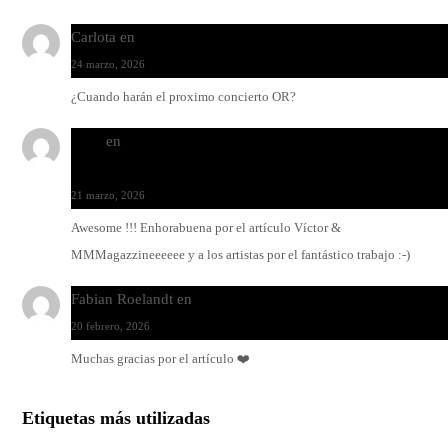
Carlota
en
O-ERRA pone a bailar al Teatre de Lloseta
24 marzo, 2026
¿Cuando harán el proximo concierto OR?
Santi
en
Modo Ritmo de Melohman y Paco Colombàs: pand
y ximbomba
21 marzo, 2026
Awesome !!! Enhorabuena por el artículo Víctor &
MMMagazzineeeeee y a los artistas por el fantástico trabajo :-)
Fabian Roelandt
en
Amar el vinilo, amar a Fabian Roelandt
20 febrero, 2026
Muchas gracias por el artículo ❤️
Etiquetas más utilizadas