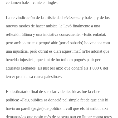
certamen balear cante en inglés.
La reivindicación de la artisticidad
eivissenca
y balear, y de los
nuevos modos de hacer música, le llevó finalmente a una
reflexión última y una iniciativa consecuente: «Estic enfadat,
però amb jo mateix perquè ahir [por el sábado] ho veia tot com
una injustícia, però obrint es diari aquest matí m’he adonat que
beneïda injustícia, que tant de bo tothom pogués patir per
aquestes asenades. És just per això que donaré els 1.000 € del
tercer premi a sa causa palestina».
El destinatario final de sus clarividentes ideas fue la clase
política: «Faig pública sa donació pel simple fet de que ahir hi
havia un parell (pagès) de polítics, i vull que els hi arribi i així
demanar-los que posin més de sa seua part en lluitar contra totes