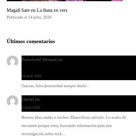
Magalí Sare en La lluna en vers
Publicado el 14 julio, 2026
Últimos comentarios
Bartolomé Bestard
en
Los Increíbles Autómatas, entre la her
y la belleza
24 abril, 2026
Gracias, Julio,honestidad aunque duela...
Daniel
en
Rock y reguetón: agua y aceite
9 abril, 2026
Buenos días, tardes o noches. Maravilloso artículo. Lo acabo de
encontrar porque estoy buscando información para una
investigación sobre rock…