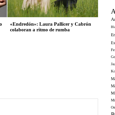
A
A
o
«Endredón»: Laura Pallicer y Cabrón
Bl
colaboran a ritmo de rumba
E
Es
Fe
Go
Ja
Ko
Ma
Ma
M
Mi
Om
P