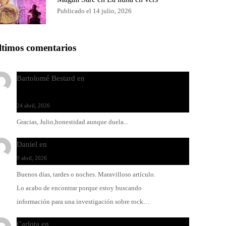
Publicado el 14 julio, 2026
ltimos comentarios
Bartolomé Bestard
en
Los Increíbles Autómatas, entre
la herida y la belleza
24 abril, 2026
Gracias, Julio,honestidad aunque duela...
Daniel
en
Rock y reguetón: agua y aceite
9 abril, 2026
Buenos días, tardes o noches. Maravilloso artículo.
Lo acabo de encontrar porque estoy buscando
información para una investigación sobre rock…
Carlota
en
O-ERRA pone a bailar al Teatre de Lloseta