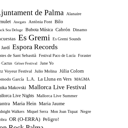
juntament de Palma
Alanaire
mulet
Bilo
Antònia Font
Anegats
Cabrón
Bubota Música
Dinamo
ack Sea Deluge
Es Gremi
ncuestas
Es Gremi Sounds
Espora Records
 Jardí
stes de Sant Sebastià
Festival Paco de Lucía
Foraster
Jane Yo
 Cactus
Géiser Festival
Júlia Colom
zz Voyeur Festival
Julio Molina
La Lluna en Vers
modo García
L.A.
MAGMA
Mallorca Live Festival
ika Makovski
llorca Live Nights
Mallorca Live Summer
Maria Hein
antra
Maria Jaume
Miquel Serra
Mon Joan Tiquat
Negre
dnight Walkers
OR (O-ERRA)
Peligro!
bra
op Rock Palma