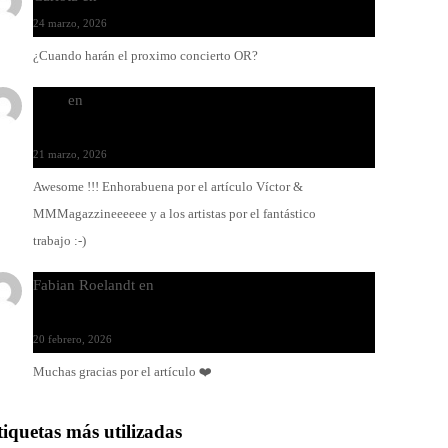
24 marzo, 2026
¿Cuando harán el proximo concierto OR?
Santi
en
Modo Ritmo de Melohman y Paco Colombàs:
pandeiro y ximbomba
21 marzo, 2026
Awesome !!! Enhorabuena por el artículo Víctor &
MMMagazzineeeeee y a los artistas por el fantástico
trabajo :-)
Fabian Roelandt
en
Amar el vinilo, amar a Fabian
Roelandt
20 febrero, 2026
Muchas gracias por el artículo ❤️
tiquetas más utilizadas