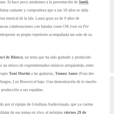
istas. Si hace poco asistíamos a la presentación de
Jantià
,
ísima cantante y compositora que a sus 18 años se sitúa
na musical de la isla. Laura goza ya de 9 años de
destacan colaboraciones con bandas como OR (voz en
Per
interpretar su propio repertorio acompañada tan solo de su
enci de Blanca
, un tema que ha sido grabado y producido
o un elenco de experimentados músicos arropándola, entre
ropio
Toni Martín
a las guitarras,
Tomeu Janer
(Fora des
Burgos, Los Bravos) al bajo. Una demostración de lo mucho
a producción a sus espaldas.
o por el equipo de Giralluna Audiovisuals, que ya cuenta
isfrutar de sus temas en vivo, el próximo
viernes 29 de