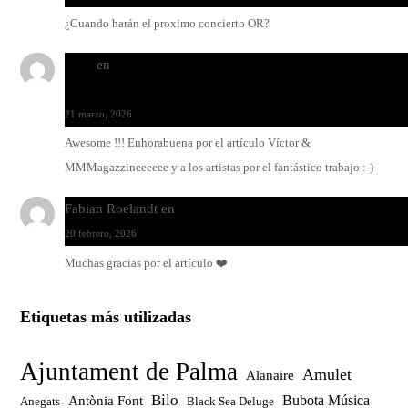
¿Cuando harán el proximo concierto OR?
Santi
en
Modo Ritmo de Melohman y Paco Colombàs: pand
y ximbomba
21 marzo, 2026
Awesome !!! Enhorabuena por el artículo Víctor &
MMMagazzineeeeee y a los artistas por el fantástico trabajo :-)
Fabian Roelandt
en
Amar el vinilo, amar a Fabian Roelandt
20 febrero, 2026
Muchas gracias por el artículo ❤️
Etiquetas más utilizadas
Ajuntament de Palma
Amulet
Alanaire
Bilo
Bubota Música
Antònia Font
Anegats
Black Sea Deluge