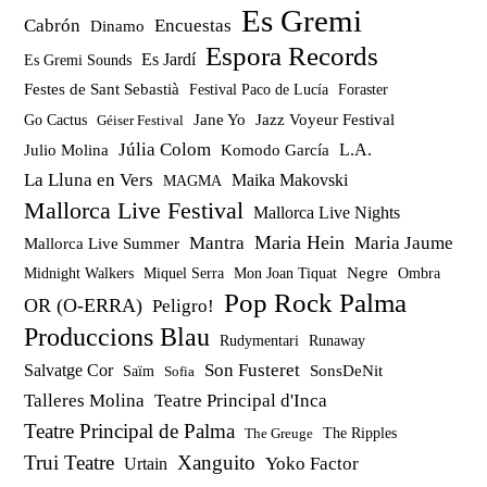
Es Gremi
Cabrón
Encuestas
Dinamo
Espora Records
Es Jardí
Es Gremi Sounds
Festes de Sant Sebastià
Festival Paco de Lucía
Foraster
Jazz Voyeur Festival
Jane Yo
Go Cactus
Géiser Festival
Júlia Colom
Julio Molina
Komodo García
L.A.
La Lluna en Vers
Maika Makovski
MAGMA
Mallorca Live Festival
Mallorca Live Nights
Maria Hein
Mantra
Maria Jaume
Mallorca Live Summer
Miquel Serra
Mon Joan Tiquat
Negre
Ombra
Midnight Walkers
Pop Rock Palma
OR (O-ERRA)
Peligro!
Produccions Blau
Rudymentari
Runaway
Son Fusteret
Salvatge Cor
SonsDeNit
Saïm
Sofia
Talleres Molina
Teatre Principal d'Inca
Teatre Principal de Palma
The Ripples
The Greuge
Trui Teatre
Xanguito
Yoko Factor
Urtain