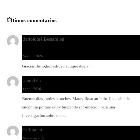
Últimos comentarios
Bartolomé Bestard
en
Los Increíbles Autómatas, entre la her
y la belleza
24 abril, 2026
Gracias, Julio,honestidad aunque duela...
Daniel
en
Rock y reguetón: agua y aceite
9 abril, 2026
Buenos días, tardes o noches. Maravilloso artículo. Lo acabo de
encontrar porque estoy buscando información para una
investigación sobre rock…
Carlota
en
O-ERRA pone a bailar al Teatre de Lloseta
24 marzo, 2026