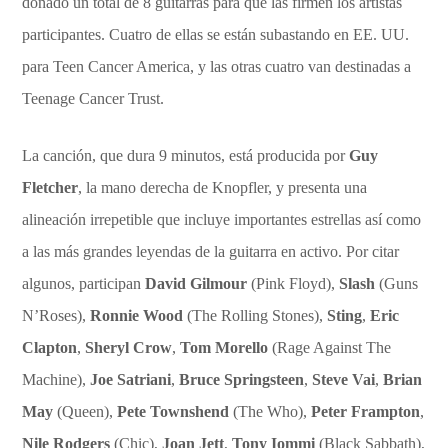
donado un total de 8 guitarras para que las firmen los artistas
participantes. Cuatro de ellas se están subastando en EE. UU.
para Teen Cancer America, y las otras cuatro van destinadas a
Teenage Cancer Trust.
La canción, que dura 9 minutos, está producida por
Guy
Fletcher
, la mano derecha de Knopfler, y presenta una
alineación irrepetible que incluye importantes estrellas así como
a las más grandes leyendas de la guitarra en activo. Por citar
algunos, participan
David Gilmour
(Pink Floyd),
Slash
(Guns
N’Roses),
Ronnie Wood
(The Rolling Stones),
Sting
,
Eric
Clapton
,
Sheryl Crow
,
Tom Morello
(Rage Against The
Machine),
Joe Satriani
,
Bruce Springsteen
,
Steve Vai
,
Brian
May
(Queen),
Pete Townshend
(The Who),
Peter Frampton
,
Nile Rodgers
(Chic),
Joan Jett
,
Tony Iommi
(Black Sabbath),