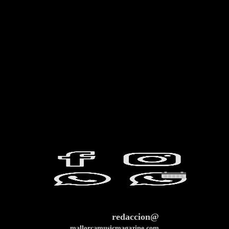
redaccion@
mallorcamusicmagazine.com