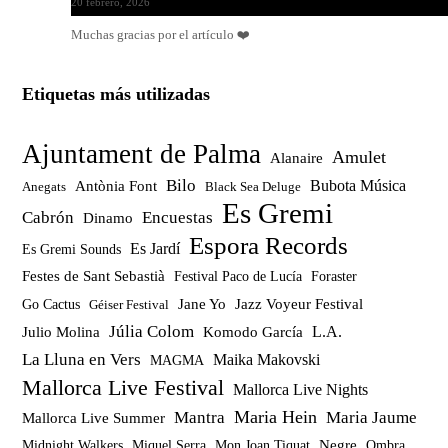
20 febrero, 2026
Muchas gracias por el artículo ❤️
Etiquetas más utilizadas
Ajuntament de Palma
Amulet
Alanaire
Bilo
Bubota Música
Antònia Font
Anegats
Black Sea Deluge
Es Gremi
Cabrón
Encuestas
Dinamo
Espora Records
Es Jardí
Es Gremi Sounds
Festes de Sant Sebastià
Festival Paco de Lucía
Foraster
Jazz Voyeur Festival
Jane Yo
Go Cactus
Géiser Festival
Júlia Colom
Julio Molina
Komodo García
L.A.
La Lluna en Vers
Maika Makovski
MAGMA
Mallorca Live Festival
Mallorca Live Nights
Maria Hein
Mantra
Maria Jaume
Mallorca Live Summer
Miquel Serra
Mon Joan Tiquat
Negre
Ombra
Midnight Walkers