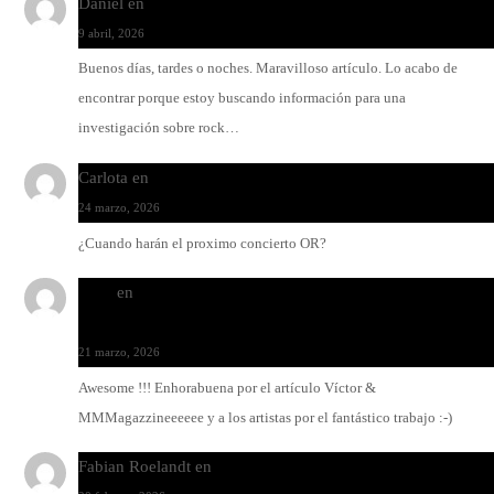
Daniel
en
Rock y reguetón: agua y aceite
9 abril, 2026
Buenos días, tardes o noches. Maravilloso artículo. Lo acabo de
encontrar porque estoy buscando información para una
investigación sobre rock…
Carlota
en
O-ERRA pone a bailar al Teatre de Lloseta
24 marzo, 2026
¿Cuando harán el proximo concierto OR?
Santi
en
Modo Ritmo de Melohman y Paco Colombàs: pand
y ximbomba
21 marzo, 2026
Awesome !!! Enhorabuena por el artículo Víctor &
MMMagazzineeeeee y a los artistas por el fantástico trabajo :-)
Fabian Roelandt
en
Amar el vinilo, amar a Fabian Roelandt