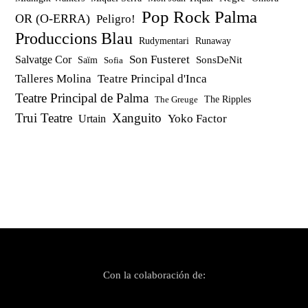
Pop Rock Palma
OR (O-ERRA)
Peligro!
Produccions Blau
Rudymentari
Runaway
Son Fusteret
Salvatge Cor
SonsDeNit
Saïm
Sofia
Talleres Molina
Teatre Principal d'Inca
Teatre Principal de Palma
The Ripples
The Greuge
Trui Teatre
Xanguito
Yoko Factor
Urtain
Con la colaboración de: