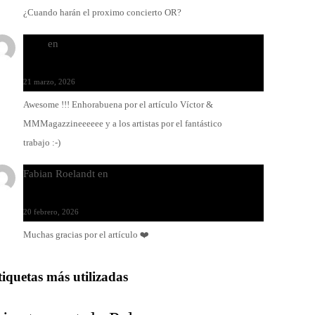
¿Cuando harán el proximo concierto OR?
Santi
en
Modo Ritmo de Melohman y Paco Colombàs:
pandeiro y ximbomba
21 marzo, 2026
Awesome !!! Enhorabuena por el artículo Víctor &
MMMagazzineeeeee y a los artistas por el fantástico
trabajo :-)
Fabian Roelandt
en
Amar el vinilo, amar a Fabian
Roelandt
20 febrero, 2026
Muchas gracias por el artículo ❤️
tiquetas más utilizadas