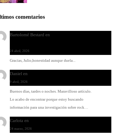
ltimos comentarios
Bartolomé Bestard
en
Los Increíbles Autómatas, entre
la herida y la belleza
24 abril, 2026
Gracias, Julio,honestidad aunque duela...
Daniel
en
Rock y reguetón: agua y aceite
9 abril, 2026
Buenos días, tardes o noches. Maravilloso artículo.
Lo acabo de encontrar porque estoy buscando
información para una investigación sobre rock…
Carlota
en
O-ERRA pone a bailar al Teatre de Lloseta
24 marzo, 2026