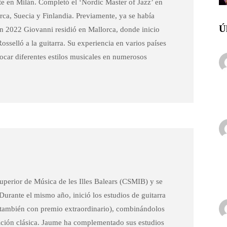
nte en Milán. Completó el ‘Nordic Master of Jazz’ en
ca, Suecia y Finlandia. Previamente, ya se había
Ú
 2022 Giovanni residió en Mallorca, donde inicio
osselló a la guitarra. Su experiencia en varios países
tocar diferentes estilos musicales en numerosos
Superior de Música de les Illes Balears (CSMIB) y se
urante el mismo año, inició los estudios de guitarra
 también con premio extraordinario), combinándolos
ición clásica. Jaume ha complementado sus estudios