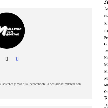
A
A
Bl
E
Es
Fe
Go
Ja
Ko
Ma
Ma
M
 Baleares y más allá, acercándote la actualidad musical con
Mi
Om
P
P