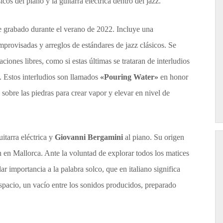
os del piano y la guitarra eléctrica dentro del jazz.
 grabado durante el verano de 2022. Incluye una
mprovisadas y arreglos de estándares de jazz clásicos. Se
ciones libres, como si estas últimas se trataran de interludios
o. Estos interludios son llamados
«Pouring Water»
en honor
a sobre las piedras para crear vapor y elevar en nivel de
uitarra eléctrica y
Giovanni Bergamini
al piano. Su origen
 en Mallorca. Ante la voluntad de explorar todos los matices
r importancia a la palabra solco, que en italiano significa
espacio, un vacío entre los sonidos producidos, preparado