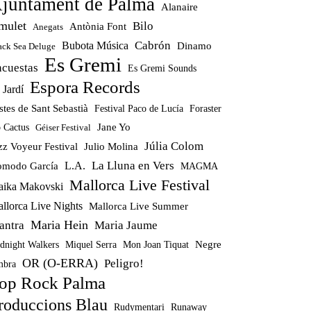
juntament de Palma
Alanaire
mulet
Bilo
Antònia Font
Anegats
Cabrón
Bubota Música
Dinamo
ack Sea Deluge
Es Gremi
ncuestas
Es Gremi Sounds
Espora Records
 Jardí
stes de Sant Sebastià
Festival Paco de Lucía
Foraster
Jane Yo
 Cactus
Géiser Festival
Júlia Colom
zz Voyeur Festival
Julio Molina
La Lluna en Vers
modo García
L.A.
MAGMA
Mallorca Live Festival
ika Makovski
llorca Live Nights
Mallorca Live Summer
Maria Hein
antra
Maria Jaume
Miquel Serra
Mon Joan Tiquat
Negre
dnight Walkers
OR (O-ERRA)
Peligro!
bra
op Rock Palma
roduccions Blau
Rudymentari
Runaway