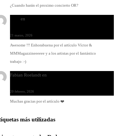
¿Cuando harán el proximo concierto OR?
Santi
en
Modo Ritmo de Melohman y Paco Colombàs:
pandeiro y ximbomba
21 marzo, 2026
Awesome !!! Enhorabuena por el artículo Víctor &
MMMagazzineeeeee y a los artistas por el fantástico
trabajo :-)
Fabian Roelandt
en
Amar el vinilo, amar a Fabian
Roelandt
20 febrero, 2026
Muchas gracias por el artículo ❤️
tiquetas más utilizadas