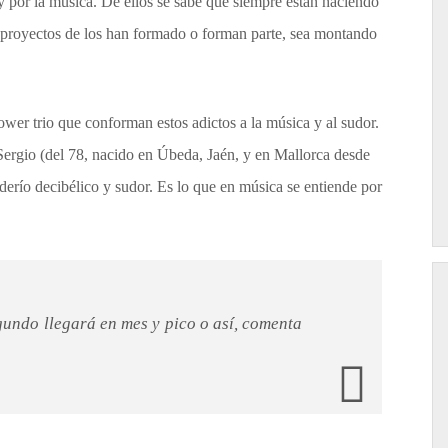
y por la música. De ellos se sabe que siempre están haciendo
 proyectos de los han formado o forman parte, sea montando
power trio que conforman estos adictos a la música y al sudor.
Sergio (del 78, nacido en Úbeda, Jaén, y en Mallorca desde
oderío decibélico y sudor. Es lo que en música se entiende por
undo llegará en mes y pico o así, comenta