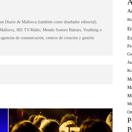
A
A
Bl
 en Diario de Mallorca (también como diseñador editorial).
E
 Mallorca, IB3 TV/Ràdio, Mondo Sonoro Balears, Youthing o
Es
 agencias de comunicación, centros de creación y gestión
Fe
Go
Ja
Ko
Ma
Ma
M
Mi
Om
P
P