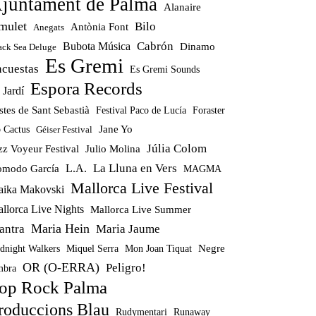
juntament de Palma
Alanaire
mulet
Bilo
Antònia Font
Anegats
Cabrón
Bubota Música
Dinamo
ack Sea Deluge
Es Gremi
ncuestas
Es Gremi Sounds
Espora Records
 Jardí
stes de Sant Sebastià
Festival Paco de Lucía
Foraster
Jane Yo
 Cactus
Géiser Festival
Júlia Colom
zz Voyeur Festival
Julio Molina
La Lluna en Vers
modo García
L.A.
MAGMA
Mallorca Live Festival
ika Makovski
llorca Live Nights
Mallorca Live Summer
Maria Hein
antra
Maria Jaume
Miquel Serra
Mon Joan Tiquat
Negre
dnight Walkers
OR (O-ERRA)
Peligro!
bra
op Rock Palma
roduccions Blau
Rudymentari
Runaway