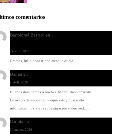
ltimos comentarios
Bartolomé Bestard
en
Los Increíbles Autómatas, entre
la herida y la belleza
24 abril, 2026
Gracias, Julio,honestidad aunque duela...
Daniel
en
Rock y reguetón: agua y aceite
9 abril, 2026
Buenos días, tardes o noches. Maravilloso artículo.
Lo acabo de encontrar porque estoy buscando
información para una investigación sobre rock…
Carlota
en
O-ERRA pone a bailar al Teatre de Lloseta
24 marzo, 2026