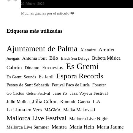
20 febrero, 2026
Muchas gracias por el artículo ❤️
Etiquetas más utilizadas
Ajuntament de Palma
Amulet
Alanaire
Bilo
Bubota Música
Antònia Font
Anegats
Black Sea Deluge
Es Gremi
Cabrón
Encuestas
Dinamo
Espora Records
Es Jardí
Es Gremi Sounds
Festes de Sant Sebastià
Festival Paco de Lucía
Foraster
Jazz Voyeur Festival
Jane Yo
Go Cactus
Géiser Festival
Júlia Colom
Julio Molina
Komodo García
L.A.
La Lluna en Vers
Maika Makovski
MAGMA
Mallorca Live Festival
Mallorca Live Nights
Maria Hein
Mantra
Maria Jaume
Mallorca Live Summer