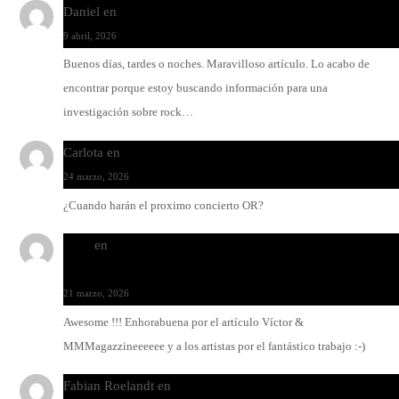
Daniel
en
Rock y reguetón: agua y aceite
9 abril, 2026
Buenos días, tardes o noches. Maravilloso artículo. Lo acabo de
encontrar porque estoy buscando información para una
investigación sobre rock…
Carlota
en
O-ERRA pone a bailar al Teatre de Lloseta
24 marzo, 2026
¿Cuando harán el proximo concierto OR?
Santi
en
Modo Ritmo de Melohman y Paco Colombàs: pand
y ximbomba
21 marzo, 2026
Awesome !!! Enhorabuena por el artículo Víctor &
MMMagazzineeeeee y a los artistas por el fantástico trabajo :-)
Fabian Roelandt
en
Amar el vinilo, amar a Fabian Roelandt