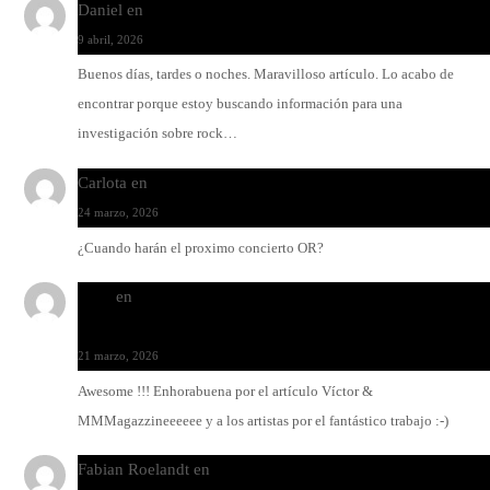
Daniel
en
Rock y reguetón: agua y aceite
9 abril, 2026
Buenos días, tardes o noches. Maravilloso artículo. Lo acabo de
encontrar porque estoy buscando información para una
investigación sobre rock…
Carlota
en
O-ERRA pone a bailar al Teatre de Lloseta
24 marzo, 2026
¿Cuando harán el proximo concierto OR?
Santi
en
Modo Ritmo de Melohman y Paco Colombàs: pand
y ximbomba
21 marzo, 2026
Awesome !!! Enhorabuena por el artículo Víctor &
MMMagazzineeeeee y a los artistas por el fantástico trabajo :-)
Fabian Roelandt
en
Amar el vinilo, amar a Fabian Roelandt