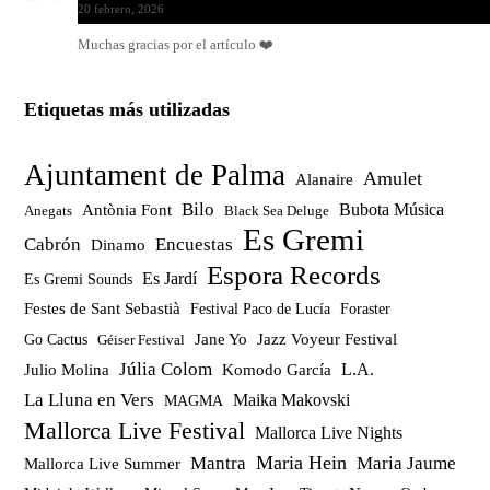
20 febrero, 2026
Muchas gracias por el artículo ❤️
Etiquetas más utilizadas
Ajuntament de Palma
Amulet
Alanaire
Bilo
Bubota Música
Antònia Font
Anegats
Black Sea Deluge
Es Gremi
Cabrón
Encuestas
Dinamo
Espora Records
Es Jardí
Es Gremi Sounds
Festes de Sant Sebastià
Festival Paco de Lucía
Foraster
Jazz Voyeur Festival
Jane Yo
Go Cactus
Géiser Festival
Júlia Colom
Julio Molina
Komodo García
L.A.
La Lluna en Vers
Maika Makovski
MAGMA
Mallorca Live Festival
Mallorca Live Nights
Maria Hein
Mantra
Maria Jaume
Mallorca Live Summer