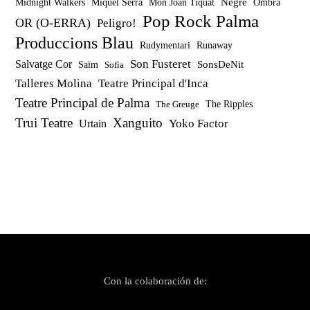
Miquel Serra
Mon Joan Tiquat
Negre
Ombra
Midnight Walkers
Pop Rock Palma
OR (O-ERRA)
Peligro!
Produccions Blau
Rudymentari
Runaway
Son Fusteret
Salvatge Cor
SonsDeNit
Saïm
Sofia
Talleres Molina
Teatre Principal d'Inca
Teatre Principal de Palma
The Ripples
The Greuge
Trui Teatre
Xanguito
Yoko Factor
Urtain
Con la colaboración de: