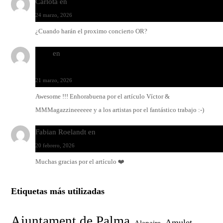
Carlota
en
O-ERRA pone a bailar al Teatre de Lloseta
24 marzo, 2026
¿Cuando harán el proximo concierto OR?
Santi
en
Modo Ritmo de Melohman y Paco Colombàs: pand
y ximbomba
21 marzo, 2026
Awesome !!! Enhorabuena por el artículo Víctor &
MMMagazzineeeeee y a los artistas por el fantástico trabajo :-)
Fabian Roelandt
en
Amar el vinilo, amar a Fabian Roelandt
20 febrero, 2026
Muchas gracias por el artículo ❤️
Etiquetas más utilizadas
Ajuntament de Palma
Amulet
Alanaire