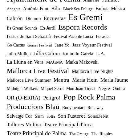
Bilo
Bubota Música
Antònia Font
Anegats
Black Sea Deluge
Es Gremi
Cabrón
Encuestas
Dinamo
Espora Records
Es Jardí
Es Gremi Sounds
Festes de Sant Sebastià
Festival Paco de Lucía
Foraster
Jazz Voyeur Festival
Jane Yo
Go Cactus
Géiser Festival
Júlia Colom
Julio Molina
Komodo García
L.A.
La Lluna en Vers
Maika Makovski
MAGMA
Mallorca Live Festival
Mallorca Live Nights
Maria Hein
Mantra
Maria Jaume
Mallorca Live Summer
Miquel Serra
Mon Joan Tiquat
Negre
Ombra
Midnight Walkers
Pop Rock Palma
OR (O-ERRA)
Peligro!
Produccions Blau
Rudymentari
Runaway
Son Fusteret
Salvatge Cor
SonsDeNit
Saïm
Sofia
Talleres Molina
Teatre Principal d'Inca
Teatre Principal de Palma
The Ripples
The Greuge