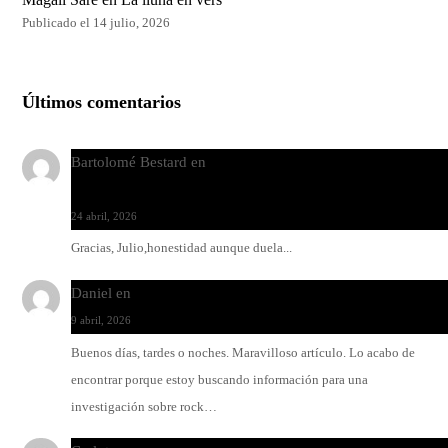
Publicado el 14 julio, 2026
Últimos comentarios
Bartolomé Bestard
en
Los Increíbles Autómatas, entre la her
y la belleza
24 abril, 2026
Gracias, Julio,honestidad aunque duela...
Daniel
en
Rock y reguetón: agua y aceite
9 abril, 2026
Buenos días, tardes o noches. Maravilloso artículo. Lo acabo de
encontrar porque estoy buscando información para una
investigación sobre rock…