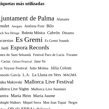
tiquetas más utilizadas
juntament de Palma
Alanaire
mulet
Bilo
Antònia Font
Anegats
Cabrón
Bubota Música
Dinamo
ack Sea Deluge
Es Gremi
ncuestas
Es Gremi Sounds
Espora Records
 Jardí
stes de Sant Sebastià
Festival Paco de Lucía
Foraster
Jane Yo
 Cactus
Géiser Festival
Júlia Colom
zz Voyeur Festival
Julio Molina
La Lluna en Vers
modo García
L.A.
MAGMA
Mallorca Live Festival
ika Makovski
llorca Live Nights
Mallorca Live Summer
Maria Hein
antra
Maria Jaume
Miquel Serra
Mon Joan Tiquat
Negre
dnight Walkers