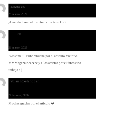
Carlota
en
O-ERRA pone a bailar al Teatre de Lloseta
24 marzo, 2026
¿Cuando harán el proximo concierto OR?
Santi
en
Modo Ritmo de Melohman y Paco Colombàs:
pandeiro y ximbomba
21 marzo, 2026
Awesome !!! Enhorabuena por el artículo Víctor &
MMMagazzineeeeee y a los artistas por el fantástico
trabajo :-)
Fabian Roelandt
en
Amar el vinilo, amar a Fabian
Roelandt
20 febrero, 2026
Muchas gracias por el artículo ❤️