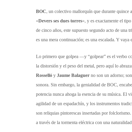
BOC
, un colectivo mallorquín que durante quince 
«
Devers ses dues torres
«, y es exactamente el tipo
de cinco años, este supuesto segundo acto de una tri
es una mera continuación; es una escalada. Y vaya 
Lo primero que golpea —y “golpear” es el verbo c
la distorsión y el peso del metal, pero aquí lo abr
Rosselló
y
Jaume Balaguer
no son un adorno; son l
sonora. Sin embargo, la genialidad de BOC, encab
potencia nunca ahoga la esencia de su música. El v
agilidad de un espadachín, y los instrumentos trad
son reliquias pintorescas insertadas por folclorismo
a través de la tormenta eléctrica con una naturalida