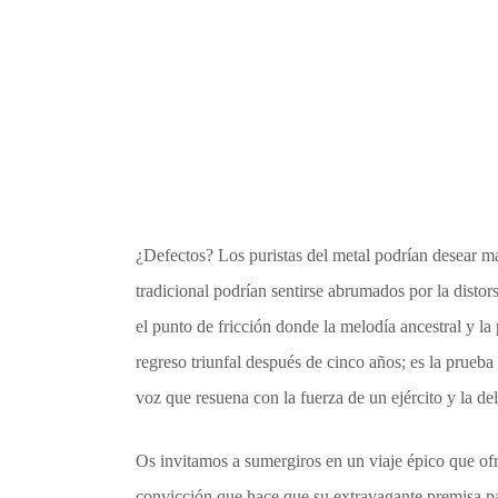
¿Defectos? Los puristas del metal podrían desear m
tradicional podrían sentirse abrumados por la distor
el punto de fricción donde la melodía ancestral y la
regreso triunfal después de cinco años; es la prueba
voz que resuena con la fuerza de un ejército y la de
Os invitamos a sumergiros en un viaje épico que o
convicción que hace que su extravagante premisa p