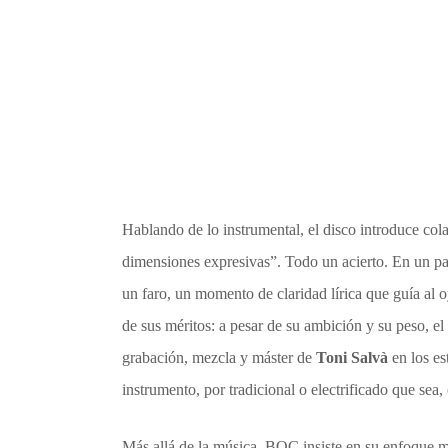
Hablando de lo instrumental, el disco introduce co
dimensiones expresivas”. Todo un acierto. En un p
un faro, un momento de claridad lírica que guía al o
de sus méritos: a pesar de su ambición y su peso, el
grabación, mezcla y máster de
Toni Salvà
en los es
instrumento, por tradicional o electrificado que sea
Más allá de la música, BOC insiste en su enfoque mul