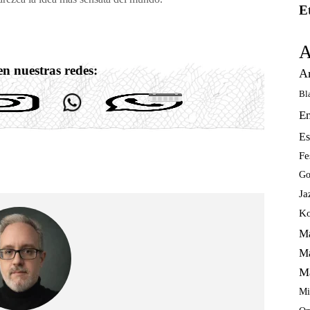
E
A
n nuestras redes:
A
Bl
E
Es
Fe
Go
Ja
Ko
Ma
Ma
M
Mi