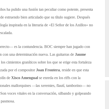
años ha pulido una fusión tan peculiar como potente, presenta
 de estruendo bien articulado que su título sugiere. Después
logía inspirada en la literaria de «El Señor de los Anillos» no
escalada.
orrecto— es la contundencia. BOC siempre han jugado con
azan con una determinación nueva. Las guitarras de
Jaume
os cimientos graníticos sobre los que se erige esta fortaleza
ezada por el compositor
Joan Frontera
, reside en que esta
iolín de
Xisco Amengual
se enreda en los riffs con la
icionales mallorquines —las xeremies, flautí, tamborino— no
. Son voces vitales en la conversación, silbando y golpeando
d pasmosa.