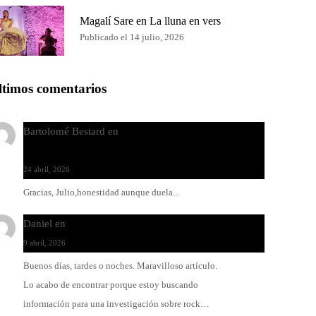
Magalí Sare en La lluna en vers
Publicado el 14 julio, 2026
ltimos comentarios
Bartolomé Bestard
en
Los Increíbles Autómatas, entre
la herida y la belleza
24 abril, 2026
Gracias, Julio,honestidad aunque duela...
Daniel
en
Rock y reguetón: agua y aceite
9 abril, 2026
Buenos días, tardes o noches. Maravilloso artículo.
Lo acabo de encontrar porque estoy buscando
información para una investigación sobre rock…