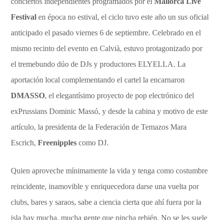
conciertos independientes programados por el
Mallorca Live
Festival
en época no estival, el ciclo tuvo este año un
sus
oficial
anticipado el pasado viernes 6 de septiembre. Celebrado en el
mismo recinto del evento en Calvià, estuvo protagonizado por
el tremebundo dúo de DJs y productores ELYELLA. La
aportación local complementando el cartel la encarnaron
DMASSO
, el elegantísimo proyecto de pop electrónico del
exPrussians Dominic Massó, y desde la cabina y motivo de este
artículo, la presidenta de la Federación de Temazos Mara
Escrich,
Freenipples
como DJ.
Quien aproveche mínimamente la vida y tenga como costumbre
reincidente, inamovible y enriquecedora darse una vuelta por
clubs, bares y saraos, sabe a ciencia cierta que ahí fuera por la
isla hay mucha, mucha gente que pincha rebién. No se les suele