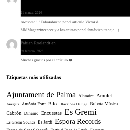
y ximbomba
21 marzo, 2026
Awesome !!! Enhorabuena por el artículo Víctor &
MMMagazzineeeeee y a los artistas por el fantástico trabajo :-)
Fabian Roelandt
en
Amar el vinilo, amar a Fabian Roelandt
20 febrero, 2026
Muchas gracias por el artículo ❤️
Etiquetas más utilizadas
Ajuntament de Palma
Amulet
Alanaire
Bilo
Bubota Música
Antònia Font
Anegats
Black Sea Deluge
Es Gremi
Cabrón
Encuestas
Dinamo
Espora Records
Es Jardí
Es Gremi Sounds