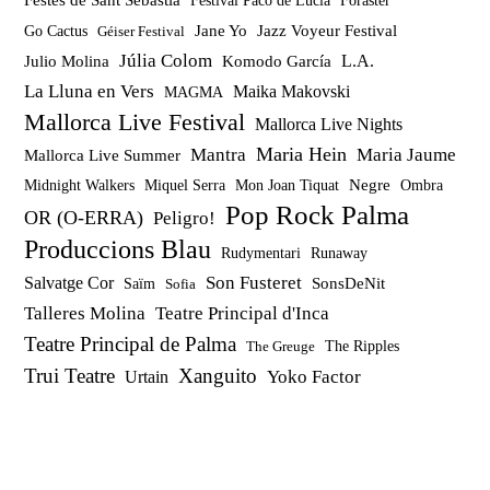
Festes de Sant Sebastià
Festival Paco de Lucía
Foraster
Jazz Voyeur Festival
Jane Yo
Go Cactus
Géiser Festival
Júlia Colom
Julio Molina
Komodo García
L.A.
La Lluna en Vers
Maika Makovski
MAGMA
Mallorca Live Festival
Mallorca Live Nights
Maria Hein
Mantra
Maria Jaume
Mallorca Live Summer
Miquel Serra
Mon Joan Tiquat
Negre
Ombra
Midnight Walkers
Pop Rock Palma
OR (O-ERRA)
Peligro!
Produccions Blau
Rudymentari
Runaway
Son Fusteret
Salvatge Cor
SonsDeNit
Saïm
Sofia
Talleres Molina
Teatre Principal d'Inca
Teatre Principal de Palma
The Ripples
The Greuge
Trui Teatre
Xanguito
Yoko Factor
Urtain