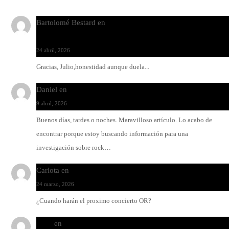
Bartolomé Bestard
en
Los Increíbles Autómatas, entre la her
y la belleza
24 abril, 2026
Gracias, Julio,honestidad aunque duela...
Daniel
en
Rock y reguetón: agua y aceite
9 abril, 2026
Buenos días, tardes o noches. Maravilloso artículo. Lo acabo de
encontrar porque estoy buscando información para una
investigación sobre rock…
Carlota
en
O-ERRA pone a bailar al Teatre de Lloseta
24 marzo, 2026
¿Cuando harán el proximo concierto OR?
Santi
en
Modo Ritmo de Melohman y Paco Colombàs: pand