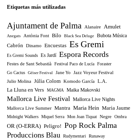
Etiquetas más utilizadas
Ajuntament de Palma
Amulet
Alanaire
Bilo
Bubota Música
Antònia Font
Anegats
Black Sea Deluge
Es Gremi
Cabrón
Encuestas
Dinamo
Espora Records
Es Jardí
Es Gremi Sounds
Festes de Sant Sebastià
Festival Paco de Lucía
Foraster
Jazz Voyeur Festival
Jane Yo
Go Cactus
Géiser Festival
Júlia Colom
Julio Molina
Komodo García
L.A.
La Lluna en Vers
Maika Makovski
MAGMA
Mallorca Live Festival
Mallorca Live Nights
Maria Hein
Mantra
Maria Jaume
Mallorca Live Summer
Miquel Serra
Mon Joan Tiquat
Negre
Ombra
Midnight Walkers
Pop Rock Palma
OR (O-ERRA)
Peligro!
Produccions Blau
Rudymentari
Runaway