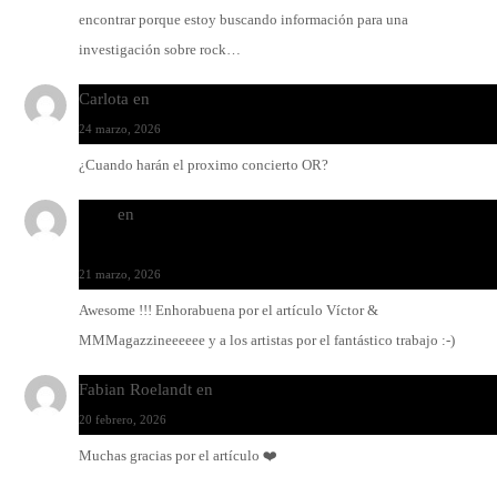
encontrar porque estoy buscando información para una
investigación sobre rock…
Carlota
en
O-ERRA pone a bailar al Teatre de Lloseta
24 marzo, 2026
¿Cuando harán el proximo concierto OR?
Santi
en
Modo Ritmo de Melohman y Paco Colombàs: pand
y ximbomba
21 marzo, 2026
Awesome !!! Enhorabuena por el artículo Víctor &
MMMagazzineeeeee y a los artistas por el fantástico trabajo :-)
Fabian Roelandt
en
Amar el vinilo, amar a Fabian Roelandt
20 febrero, 2026
Muchas gracias por el artículo ❤️