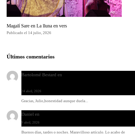
Magalí Sare en La lluna en vers
Publicado el 14 julio, 2026
Últimos comentarios
Bartolomé Bestard
en
Los Increíbles Autómatas, entre la her
y la belleza
24 abril, 2026
Gracias, Julio,honestidad aunque duela...
Daniel
en
Rock y reguetón: agua y aceite
9 abril, 2026
Buenos días, tardes o noches. Maravilloso artículo. Lo acabo de