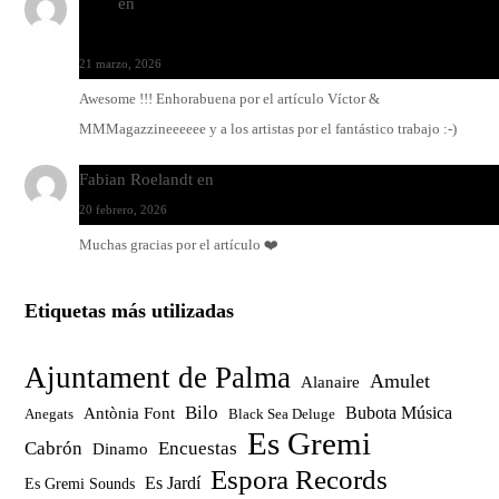
Santi
en
Modo Ritmo de Melohman y Paco Colombàs: pand
y ximbomba
21 marzo, 2026
Awesome !!! Enhorabuena por el artículo Víctor &
MMMagazzineeeeee y a los artistas por el fantástico trabajo :-)
Fabian Roelandt
en
Amar el vinilo, amar a Fabian Roelandt
20 febrero, 2026
Muchas gracias por el artículo ❤️
Etiquetas más utilizadas
Ajuntament de Palma
Amulet
Alanaire
Bilo
Bubota Música
Antònia Font
Anegats
Black Sea Deluge
Es Gremi
Cabrón
Encuestas
Dinamo
Espora Records
Es Jardí
Es Gremi Sounds