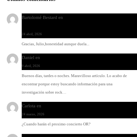
Bartolomé Bestard
en
Los Increíbles Autómatas, entre la her
y la belleza
24 abril, 2026
Gracias, Julio,honestidad aunque duela...
Daniel
en
Rock y reguetón: agua y aceite
9 abril, 2026
Buenos días, tardes o noches. Maravilloso artículo. Lo acabo de
encontrar porque estoy buscando información para una
investigación sobre rock…
Carlota
en
O-ERRA pone a bailar al Teatre de Lloseta
24 marzo, 2026
¿Cuando harán el proximo concierto OR?