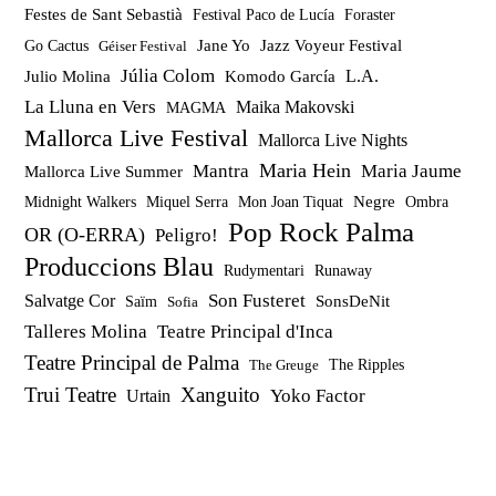
Festes de Sant Sebastià
Festival Paco de Lucía
Foraster
Jazz Voyeur Festival
Jane Yo
Go Cactus
Géiser Festival
Júlia Colom
Julio Molina
Komodo García
L.A.
La Lluna en Vers
Maika Makovski
MAGMA
Mallorca Live Festival
Mallorca Live Nights
Maria Hein
Mantra
Maria Jaume
Mallorca Live Summer
Miquel Serra
Mon Joan Tiquat
Negre
Ombra
Midnight Walkers
Pop Rock Palma
OR (O-ERRA)
Peligro!
Produccions Blau
Rudymentari
Runaway
Son Fusteret
Salvatge Cor
SonsDeNit
Saïm
Sofia
Talleres Molina
Teatre Principal d'Inca
Teatre Principal de Palma
The Ripples
The Greuge
Trui Teatre
Xanguito
Yoko Factor
Urtain