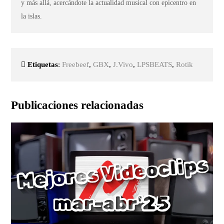
y más allá, acercándote la actualidad musical con epicentro en
la islas.
Etiquetas
:
Freebeef
,
GBX
,
J.Vivo
,
LPSBEATS
,
Rotik
Publicaciones relacionadas