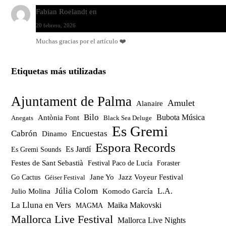
Fabian Roelandt
en
Amar el vinilo, amar a Fabian Roelandt
20 febrero, 2026
Muchas gracias por el artículo ❤️
Etiquetas más utilizadas
Ajuntament de Palma
Amulet
Alanaire
Bilo
Bubota Música
Antònia Font
Anegats
Black Sea Deluge
Es Gremi
Cabrón
Encuestas
Dinamo
Espora Records
Es Jardí
Es Gremi Sounds
Festes de Sant Sebastià
Festival Paco de Lucía
Foraster
Jazz Voyeur Festival
Jane Yo
Go Cactus
Géiser Festival
Júlia Colom
Julio Molina
Komodo García
L.A.
La Lluna en Vers
Maika Makovski
MAGMA
Mallorca Live Festival
Mallorca Live Nights