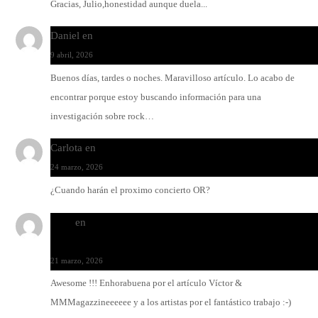
Gracias, Julio,honestidad aunque duela...
Daniel
en
Rock y reguetón: agua y aceite
9 abril, 2026
Buenos días, tardes o noches. Maravilloso artículo. Lo acabo de
encontrar porque estoy buscando información para una
investigación sobre rock…
Carlota
en
O-ERRA pone a bailar al Teatre de Lloseta
24 marzo, 2026
¿Cuando harán el proximo concierto OR?
Santi
en
Modo Ritmo de Melohman y Paco Colombàs: pand
y ximbomba
21 marzo, 2026
Awesome !!! Enhorabuena por el artículo Víctor &
MMMagazzineeeeee y a los artistas por el fantástico trabajo :-)