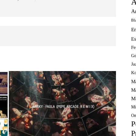
A
A
Bl
E
Es
Fe
Go
Ja
Ko
Ma
Ma
M
Mi
Om
P
P