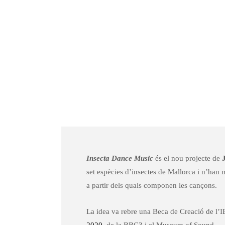
Insecta Dance Music
és el nou projecte de
set espècies d’insectes de Mallorca i n’han m
a partir dels quals componen les cançons.
La idea va rebre una Beca de Creació de l’I
2020
, de la BBC3 i el Museum of Sound.