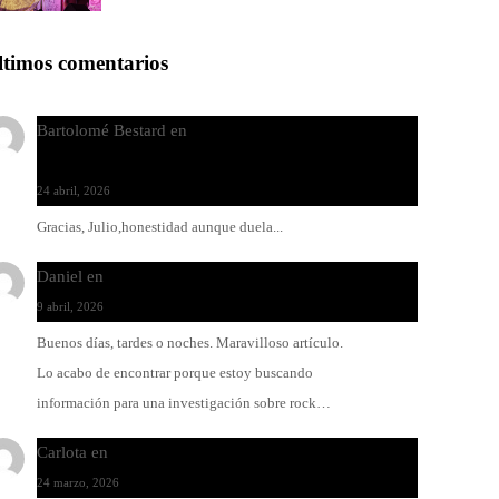
ltimos comentarios
Bartolomé Bestard
en
Los Increíbles Autómatas, entre
la herida y la belleza
24 abril, 2026
Gracias, Julio,honestidad aunque duela...
Daniel
en
Rock y reguetón: agua y aceite
9 abril, 2026
Buenos días, tardes o noches. Maravilloso artículo.
Lo acabo de encontrar porque estoy buscando
información para una investigación sobre rock…
Carlota
en
O-ERRA pone a bailar al Teatre de Lloseta
24 marzo, 2026