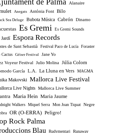
juntament de Palma
Alanaire
mulet
Bilo
Antònia Font
Anegats
Cabrón
Bubota Música
Dinamo
ack Sea Deluge
Es Gremi
ncuestas
Es Gremi Sounds
Espora Records
 Jardí
stes de Sant Sebastià
Festival Paco de Lucía
Foraster
Jane Yo
 Cactus
Géiser Festival
Júlia Colom
zz Voyeur Festival
Julio Molina
La Lluna en Vers
modo García
L.A.
MAGMA
Mallorca Live Festival
ika Makovski
llorca Live Nights
Mallorca Live Summer
Maria Hein
antra
Maria Jaume
Miquel Serra
Mon Joan Tiquat
Negre
dnight Walkers
OR (O-ERRA)
Peligro!
bra
op Rock Palma
roduccions Blau
Rudymentari
Runaway