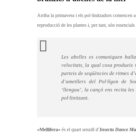
Arriba la primavera i els pol·linitzadors comencen a 
reproducció de les plantes i, per tant, són essencials
Les abelles es comuniquen ballan
velocitats, la qual cosa produeix 
parteix de seqüències de ritmes d’
d’ametllers del Pol·lígon de S
‘llengua’, la cançó ens recita les
pol·linitzant.
«Mellifera»
és el quart senzill d’
Insecta Dance Mu