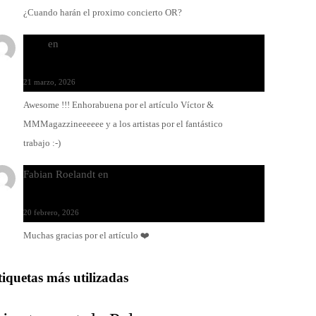
¿Cuando harán el proximo concierto OR?
Santi
en
Modo Ritmo de Melohman y Paco Colombàs:
pandeiro y ximbomba
21 marzo, 2026
Awesome !!! Enhorabuena por el artículo Víctor &
MMMagazzineeeeee y a los artistas por el fantástico
trabajo :-)
Fabian Roelandt
en
Amar el vinilo, amar a Fabian
Roelandt
20 febrero, 2026
Muchas gracias por el artículo ❤️
tiquetas más utilizadas