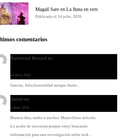
Magalí Sare en La lluna en vers
Publicado el 14 julio, 2026
ltimos comentarios
Bartolomé Bestard
en
Los Increíbles Autómatas, entre
la herida y la belleza
24 abril, 2026
Gracias, Julio,honestidad aunque duela...
Daniel
en
Rock y reguetón: agua y aceite
9 abril, 2026
Buenos días, tardes o noches. Maravilloso artículo.
Lo acabo de encontrar porque estoy buscando
información para una investigación sobre rock…