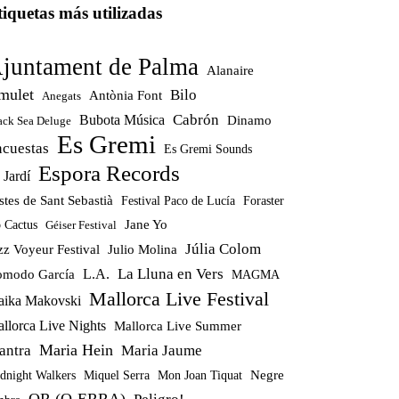
tiquetas más utilizadas
juntament de Palma
Alanaire
mulet
Bilo
Antònia Font
Anegats
Cabrón
Bubota Música
Dinamo
ack Sea Deluge
Es Gremi
ncuestas
Es Gremi Sounds
Espora Records
 Jardí
stes de Sant Sebastià
Festival Paco de Lucía
Foraster
Jane Yo
 Cactus
Géiser Festival
Júlia Colom
zz Voyeur Festival
Julio Molina
La Lluna en Vers
modo García
L.A.
MAGMA
Mallorca Live Festival
ika Makovski
llorca Live Nights
Mallorca Live Summer
Maria Hein
antra
Maria Jaume
Miquel Serra
Mon Joan Tiquat
Negre
dnight Walkers