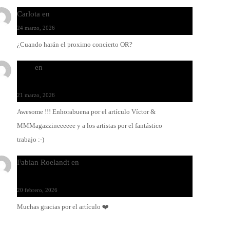
Carlota
en
O-ERRA pone a bailar al Teatre de Lloseta
24 marzo, 2026
¿Cuando harán el proximo concierto OR?
Santi
en
Modo Ritmo de Melohman y Paco Colombàs:
pandeiro y ximbomba
21 marzo, 2026
Awesome !!! Enhorabuena por el artículo Víctor &
MMMagazzineeeeee y a los artistas por el fantástico
trabajo :-)
Fabian Roelandt
en
Amar el vinilo, amar a Fabian
Roelandt
20 febrero, 2026
Muchas gracias por el artículo ❤️