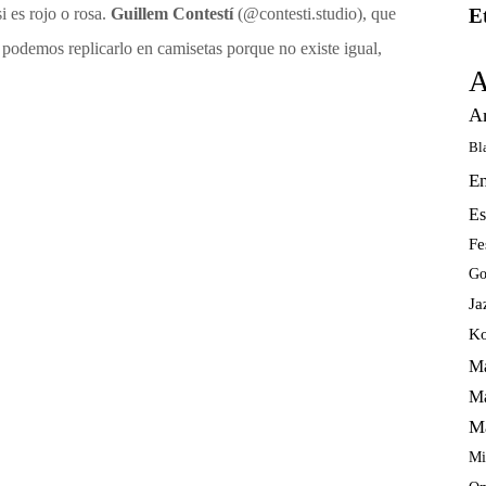
E
i es rojo o rosa.
Guillem Contestí
(@contesti.studio)
, que
o podemos replicarlo en camisetas porque no existe igual,
A
A
Bl
E
Es
Fe
Go
Ja
Ko
Ma
Ma
M
Mi