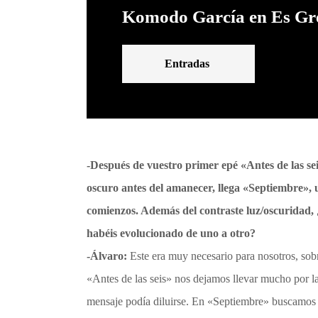
Komodo García en Es Gr
Entradas
-Después de vuestro primer
epé «
Antes de las se
oscuro antes del amanecer, llega
«
Septiembre
»
,
comienzos. Además del contraste luz/oscuridad,
habéis evolucionado de uno a otro?
-Álvaro:
Este era muy necesario para nosotros, sob
«Antes de las seis» nos dejamos llevar mucho por la
mensaje podía diluirse. En «Septiembre» buscamos m